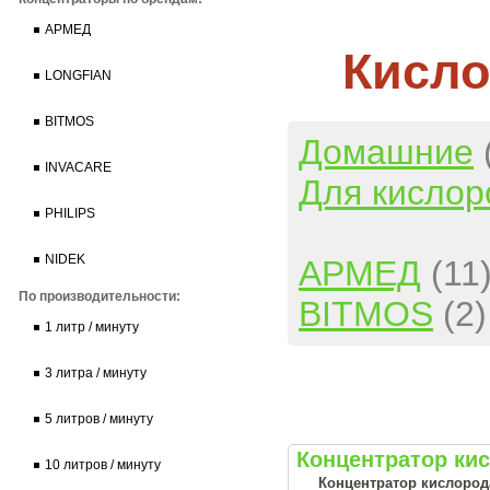
АРМЕД
Кисло
LONGFIAN
BITMOS
Домашние
INVACARE
Для кислор
PHILIPS
NIDEK
АРМЕД
(11
По производительности:
BITMOS
(2)
1 литр / минуту
3 литра / минуту
5 литров / минуту
Концентратор ки
10 литров / минуту
Концентратор кислорода