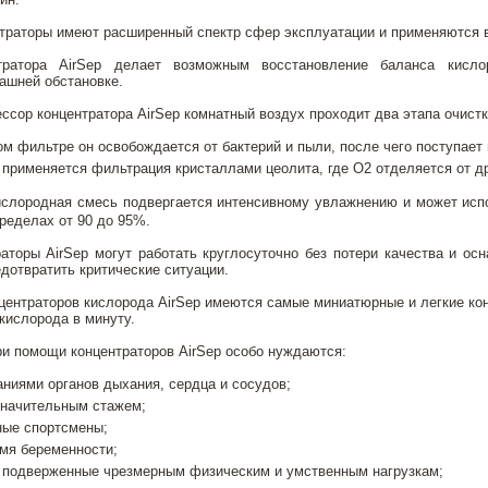
раторы имеют расширенный спектр сфер эксплуатации и применяются в
нтратора AirSep делает возможным восстановление баланса кисл
ашней обстановке.
сор концентратора AirSep комнатный воздух проходит два этапа очистк
м фильтре он освобождается от бактерий и пыли, после чего поступает 
 применяется фильтрация кристаллами цеолита, где О2 отделяется от др
ислородная смесь подвергается интенсивному увлажнению и может исп
ределах от 90 до 95%.
аторы AirSep могут работать круглосуточно без потери качества и ос
дотвратить критические ситуации.
ентраторов кислорода AirSep имеются самые миниатюрные и легкие конц
кислорода в минуту.
ри помощи концентраторов AirSep особо нуждаются:
ниями органов дыхания, сердца и сосудов;
значительным стажем;
ые спортсмены;
мя беременности;
 подверженные чрезмерным физическим и умственным нагрузкам;