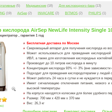
ртативные
(5)
Медицинские
(18)
Для кислородного бара
(13)
UNG
(19)
AirSep
(2)
INVACARE
(2)
BITMOS
(2)
PHILIPS
(1)
 кислорода AirSep NewLife Intensity Single 1
ентратор , гарантия 1 год
Бесплатная доставка по Москве
Сверхмощный аппарат для получения кислорода из во
Может использоваться для проведения кислородной
ИВЛ, а также для изготовления кислородных коктейлей 
Производит до 10 литров кислорода в минуту
Концентрация кислорода 93% +/- 3% (вне зависимости 
Подходит для проведения кислородотерапии у людей 
Может работать 24 часа в сутки и не нуждается в пер
Имеет сигнализацию отключения питания, низкого и 
высокой температуры
На корпусе находятся колесики для более удобного п
Размер: 700 мм х 420 мм х 370 мм
Вес: 26,3 кг
ка)
Подробное описание
Комплект поставки
Отзыв