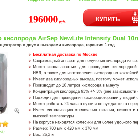
196000
КУПИТЬ
руб.
 кислорода AirSep NewLife Intensity Dual 10
центратор в двумя выходами кислорода, гарантия 1 год
Бесплатная доставка по Москве
Сверхмощный аппарат для получения кислорода из во
Может использоваться для проведения кислородной
ИВЛ, а также для изготовления кислородных коктейлей 
Имеет два кислородных выхода, поэтому может испол
Производит до 10 литров кислорода в минуту
Концентрация кислорода 93% +/- 3% (вне зависимости 
Подходит для проведения кислородотерапии у людей 
Может работать 24 часа в сутки и не нуждается в пер
Имеет сигнализацию отключения питания, низкого и 
высокой температуры
На корпусе находятся колесики для более удобного п
Размер: 700 мм х 420 мм х 370 мм
ка)
Вес: 26,3 кг