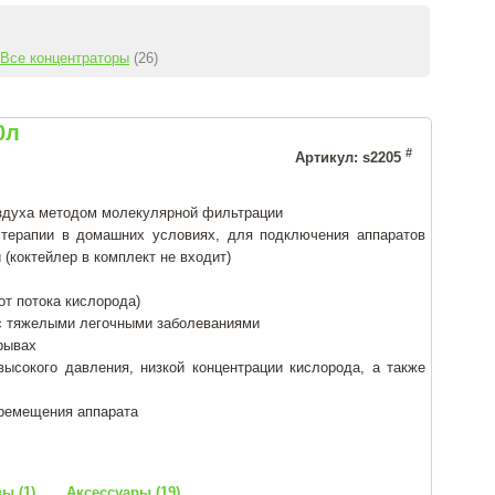
Все концентраторы
(26)
0л
#
Артикул: s2205
здуха методом молекулярной фильтрации
 терапии в домашних условиях, для подключения аппаратов
(коктейлер в комплект не входит)
от потока кислорода)
с тяжелыми легочными заболеваниями
ерывах
высокого давления, низкой концентрации кислорода, а также
еремещения аппарата
ы (1)
Аксессуары (19)