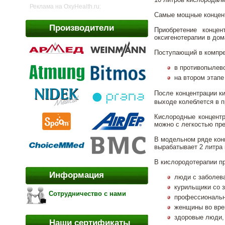
Реклама на OxyHealth.ru:
Самые мощные концент
Производители
Приобретение конце
оксигенотерапии в дом
Поступающий в компрес
в противопылево
на втором этапе
После концентрации к
выходе колеблется в п
Кислородные концентр
можно с легкостью пре
В модельном ряде конц
вырабатывает 2 литра 
В кислородотерапии п
Информация
люди с заболева
курильщики со 
Сотрудничество с нами
профессиональн
женщины во вре
здоровые люди,
Наши сертификаты