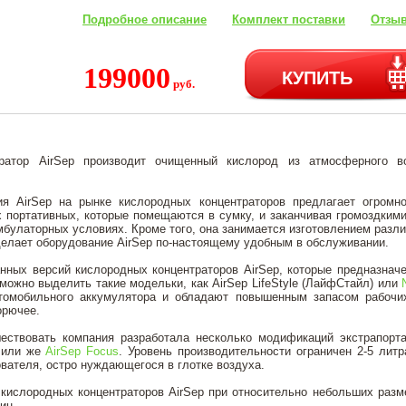
Подробное описание
Комплект поставки
Отзыв
199000
КУПИТЬ
руб.
тратор AirSep производит очищенный кислород из атмосферного в
ия AirSep на рынке кислородных концентраторов предлагает огромн
х портативных, которые помещаются в сумку, и заканчивая громоздки
булаторных условиях. Кроме того, она занимается изготовлением разл
делает оборудование AirSep по-настоящему удобным в обслуживании.
нных версий кислородных концентраторов AirSep, которые предназнач
можно выделить такие модельки, как AirSep LifeStyle (ЛайфСтайл) или
томобильного аккумулятора и обладают повышенным запасом рабочих
орючее.
ствовать компания разработала несколько модификаций экстрапортат
) или же
AirSep Focus
. Уровень производительности ограничен 2-5 литр
вателя, остро нуждающегося в глотке воздуха.
кислородных концентраторов AirSep при относительно небольших разм
ин.