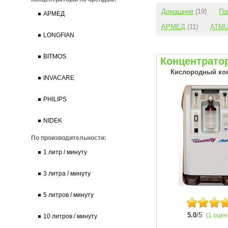
Домашние
(19)
По
АРМЕД
АРМЕД
(11)
ATM
LONGFIAN
BITMOS
Концентратор
Кислородный конц
INVACARE
PHILIPS
NIDEK
По производительности:
1 литр / минуту
3 литра / минуту
5 литров / минуту
5.0
/5
(1 оцен
10 литров / минуту