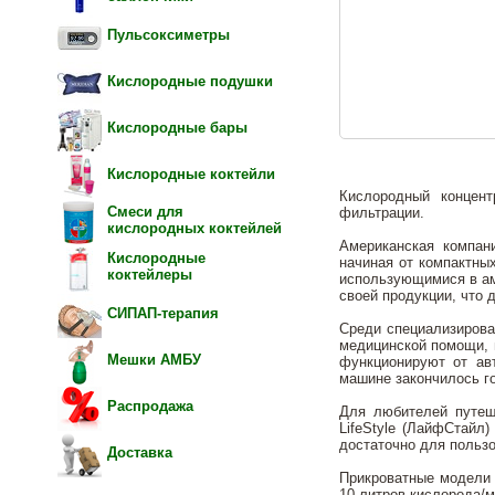
Пульсоксиметры
Кислородные подушки
Кислородные бары
Кислородные коктейли
Кислородный концен
Смеси для
фильтрации.
кислородных коктейлей
Американская компан
Кислородные
начиная от компактны
коктейлеры
использующимися в ам
своей продукции, что 
СИПАП-терапия
Среди специализирова
медицинской помощи, 
Мешки АМБУ
функционируют от ав
машине закончилось г
Распродажа
Для любителей путеше
LifeStyle (ЛайфСтайл
достаточно для пользо
Доставка
Прикроватные модели 
10 литров кислорода/м