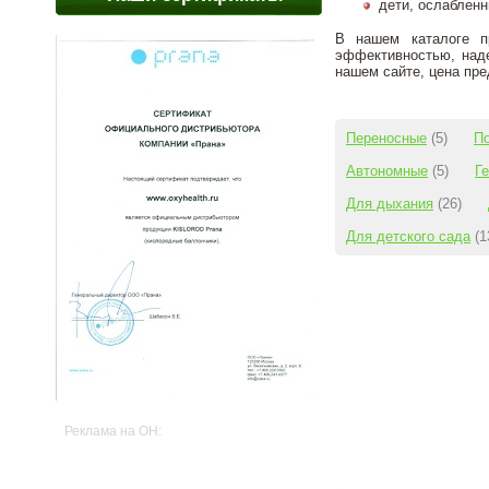
дети, ослаблен
В нашем каталоге п
эффективностью, наде
нашем сайте, цена пре
Переносные
(5)
П
Автономные
(5)
Г
Для дыхания
(26)
Для детского сада
(1
Реклама на OH: