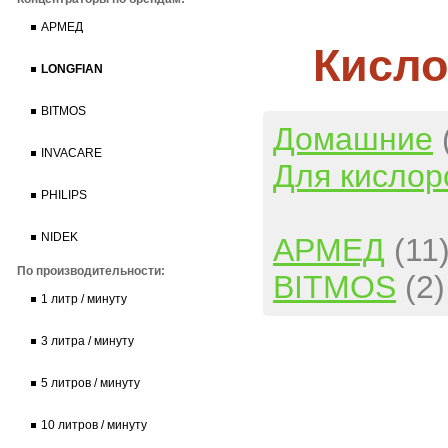
АРМЕД
Кисло
LONGFIAN
BITMOS
Домашние
INVACARE
Для кислор
PHILIPS
NIDEK
АРМЕД
(11
По производительности:
BITMOS
(2)
1 литр / минуту
3 литра / минуту
5 литров / минуту
10 литров / минуту