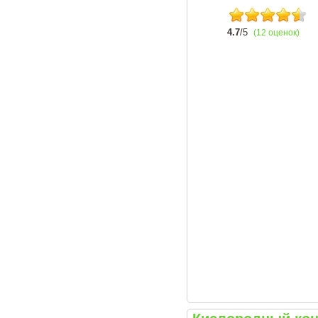
4.7
/5
(12 оценок)