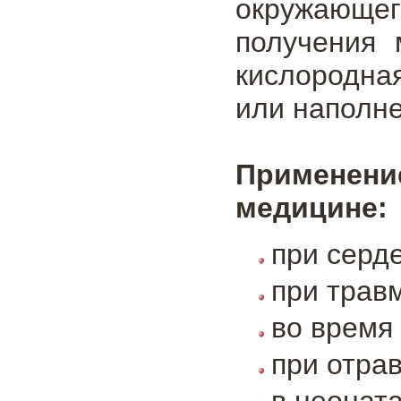
окружающег
получения 
кислородна
или наполн
Применен
медицине:
при серд
при трав
во время
при отра
в неонат