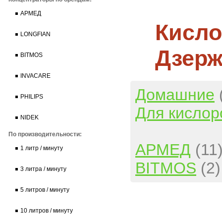
АРМЕД
Кисло
LONGFIAN
Дзер
BITMOS
INVACARE
Домашние
PHILIPS
Для кислор
NIDEK
По производительности:
АРМЕД
(11
1 литр / минуту
BITMOS
(2)
3 литра / минуту
5 литров / минуту
10 литров / минуту