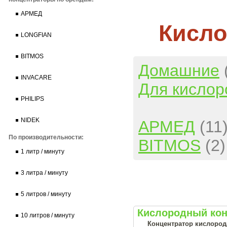
АРМЕД
Кисло
LONGFIAN
BITMOS
Домашние
INVACARE
Для кислор
PHILIPS
NIDEK
АРМЕД
(11
По производительности:
BITMOS
(2)
1 литр / минуту
3 литра / минуту
5 литров / минуту
Кислородный кон
10 литров / минуту
Концентратор кислорода