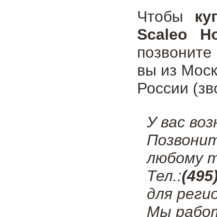
Чтобы
ку
Scaleo H
позвоните
вы из Мос
России (зв
У вас во
Позвони
любому т
Тел.:
(495
для реги
Мы работ