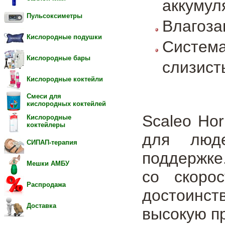
аккумул
Пульсоксиметры
Влагоз
Кислородные подушки
Систем
Кислородные бары
слизист
Кислородные коктейли
Смеси для
кислородных коктейлей
Scaleo Ho
Кислородные
коктейлеры
для люде
СИПАП-терапия
поддержке
Мешки АМБУ
со скоро
Распродажа
достоинст
Доставка
высокую пр