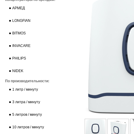
АРМЕД
LONGFIAN
BITMOS
INVACARE
PHILIPS
NIDEK
По производительности:
1 литр / минуту
3 литра / минуту
5 литров / минуту
10 литров / минуту