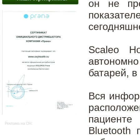
он не пр
показател
сегодняшн
Scaleo H
автономн
батарей, в
Вся инфор
расположе
пациенте
Реклама на OH:
Bluetooth