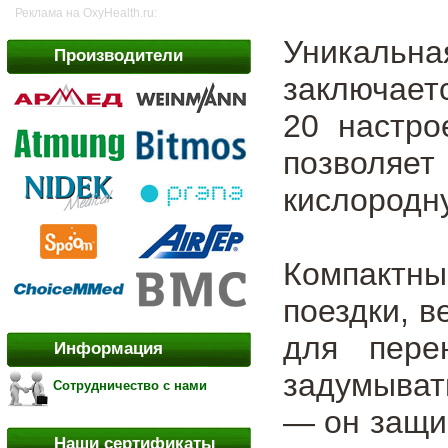
Реклама на OxyHealth.ru:
Уникальна
Производители
заключает
20 настро
позволяе
кислородн
Компактны
поездки, в
для пере
Информация
задумыват
Сотрудничество с нами
— он защи
Наши сертификаты