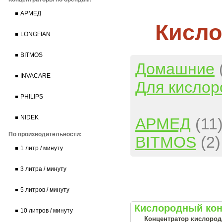
АРМЕД
Кисло
LONGFIAN
BITMOS
Домашние
INVACARE
Для кислор
PHILIPS
NIDEK
АРМЕД
(11
По производительности:
BITMOS
(2)
1 литр / минуту
3 литра / минуту
5 литров / минуту
Кислородный кон
10 литров / минуту
Концентратор кислорода