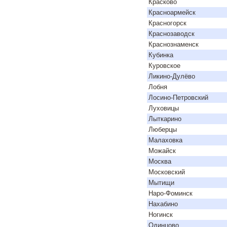
Красково
Красноармейск
Красногорск
Краснозаводск
Краснознаменск
Кубинка
Куровское
Ликино-Дулёво
Лобня
Лосино-Петровский
Луховицы
Лыткарино
Люберцы
Малаховка
Можайск
Москва
Московский
Мытищи
Наро-Фоминск
Нахабино
Ногинск
Одинцово