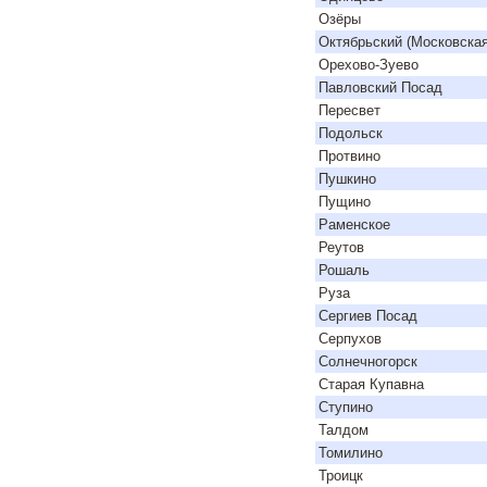
Озёры
Октябрьский (Московская
Орехово-Зуево
Павловский Посад
Пересвет
Подольск
Протвино
Пушкино
Пущино
Раменское
Реутов
Рошаль
Руза
Сергиев Посад
Серпухов
Солнечногорск
Старая Купавна
Ступино
Талдом
Томилино
Троицк