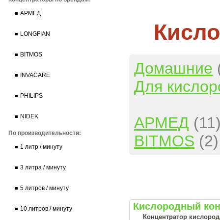
АРМЕД
Кисло
LONGFIAN
BITMOS
Домашние
INVACARE
Для кислор
PHILIPS
NIDEK
АРМЕД
(11
По производительности:
BITMOS
(2)
1 литр / минуту
3 литра / минуту
5 литров / минуту
Кислородный кон
10 литров / минуту
Концентратор кислорода