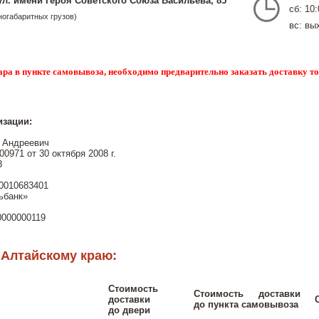
ул. имени Героя Советского Союза Васильева, 85
сб: 10:
ногабаритных грузов)
вс: вы
ара в пункте самовывоза, необходимо предварительно заказать доставку т
изации:
 Андреевич
0971 от 30 октября 2008 г.
3
0010683401
ьбанк»
0000000119
 Алтайскому краю:
Стоимость
Стоимость доставки
доставки
до пункта самовывоза
до двери