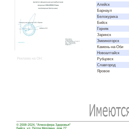
Алейск
Барнаул
Белокуриха
Бийск
Горняк
Заринск
Змеиногорск
Камень-на-Оби
Новоалтайск
Реклама на OH:
Рубцовск
Славгород
Яровое
© 2008-2024, "Атмосфера Здоровья"
Бийск, ул. Петра Мерлина, дом 27