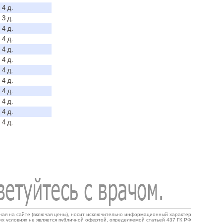
 4 д.
 3 д.
 4 д.
 4 д.
 4 д.
 4 д.
 4 д.
 4 д.
 4 д.
 4 д.
 4 д.
 4 д.
ая на сайте (включая цены), носит исключительно информационный характер
ких условиях не является публичной офертой, определяемой статьей 437 ГК РФ