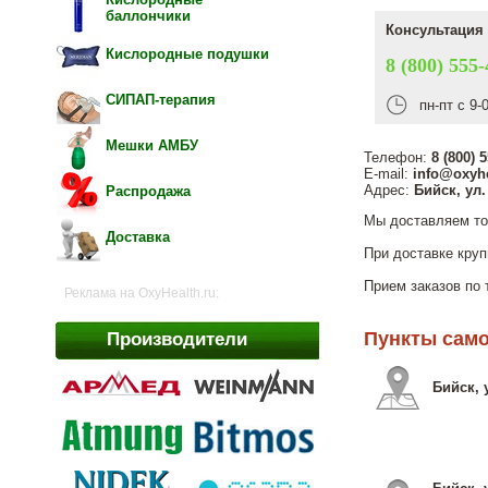
баллончики
Консультация 
Кислородные подушки
8 (800) 555-
СИПАП-терапия
пн-пт с 9-
Мешки АМБУ
Телефон:
8 (800) 
E-mail:
info@oxyhe
Адрес:
Бийск, ул
Распродажа
Мы доставляем то
Доставка
При доставке круп
Прием заказов по 
Реклама на OxyHealth.ru:
Пункты само
Производители
Бийск, 