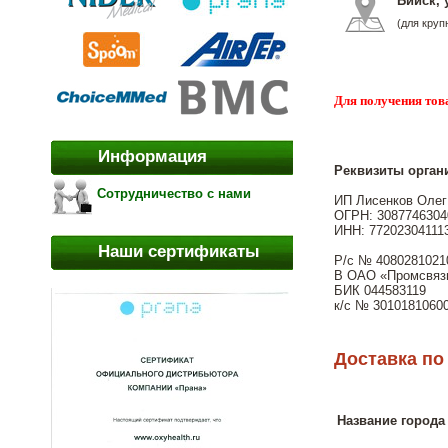
Бийск, 
(для круп
Для получения тов
Информация
Реквизиты орган
Сотрудничество с нами
ИП Лисенков Олег
ОГРН: 30877463040
ИНН: 77202304111
Наши сертификаты
Р/с № 4080281021
В ОАО «Промсвяз
БИК 044583119
к/с № 3010181060
Доставка по
Название города