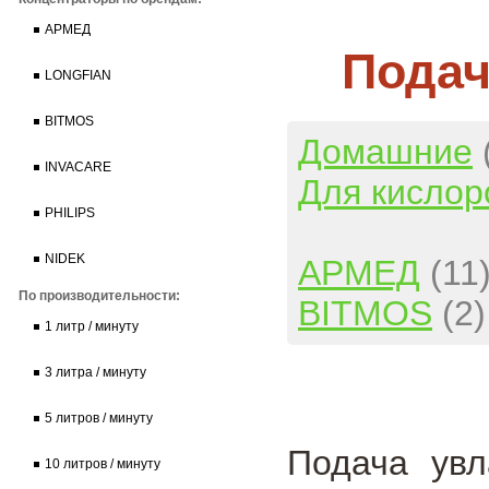
АРМЕД
Подач
LONGFIAN
BITMOS
Домашние
INVACARE
Для кислор
PHILIPS
NIDEK
АРМЕД
(11
По производительности:
BITMOS
(2)
1 литр / минуту
3 литра / минуту
5 литров / минуту
Подача увл
10 литров / минуту