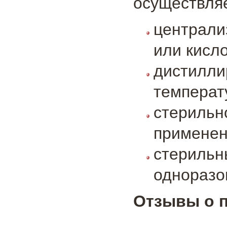
осуществля
централ
или кисл
дистил
температ
стерильн
применен
стериль
одноразо
Отзывы о 