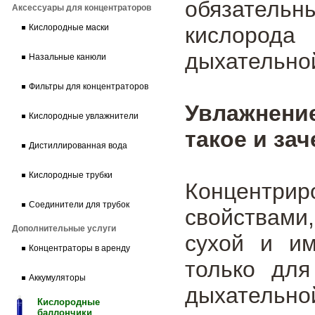
обязательн
Аксессуары для концентраторов
кислород
Кислородные маски
дыхательной
Назальные канюли
Фильтры для концентраторов
Увлажнен
Кислородные увлажнители
такое и за
Дистиллированная вода
Кислородные трубки
Концентр
Соединители для трубок
свойствами,
Дополнительные услуги
сухой и им
Концентраторы в аренду
только дл
Аккумуляторы
дыхательно
Кислородные
баллончики