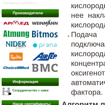
кислород
Реклама на OxyHealth.ru:
Производители
нее накл
кислорода
Подача 
подключа
кислород
концент
оксигено
автомат
Информация
фактора.
Сотрудничество с нами
Алгоритм п
Наши сертификаты