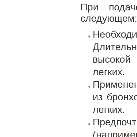
При подач
следующем
Необход
Длительн
высокой
легких.
Применен
из бронх
легких.
Предпоч
(наприм