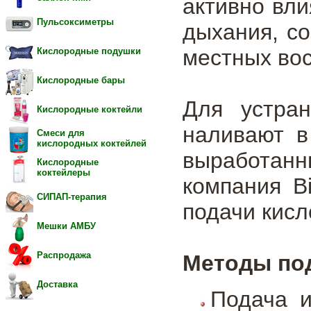
активно вли
Пульсоксиметры
дыхания, с
местных во
Кислородные подушки
Кислородные бары
Для устран
Кислородные коктейли
наливают в
Смеси для
кислородных коктейлей
выработанн
Кислородные
коктейлеры
компания B
СИПАП-терапия
подачи кисл
Мешки АМБУ
Распродажа
Методы под
Доставка
Подача и