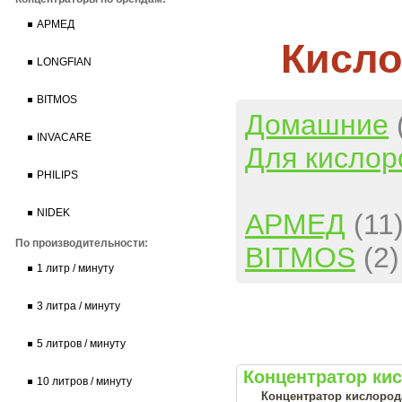
АРМЕД
Кисло
LONGFIAN
BITMOS
Домашние
INVACARE
Для кислор
PHILIPS
NIDEK
АРМЕД
(11
По производительности:
BITMOS
(2)
1 литр / минуту
3 литра / минуту
5 литров / минуту
Концентратор ки
10 литров / минуту
Концентратор кислород