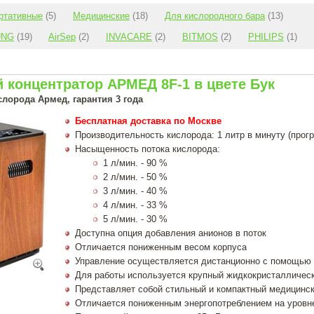
ртативные
(5)
Медицинские
(18)
Для кислородного бара
(13)
UNG
(19)
AirSep
(2)
INVACARE
(2)
BITMOS
(2)
PHILIPS
(1)
 концентратор АРМЕД 8F-1 в цвете Бук
лорода Армед, гарантия 3 года
Бесплатная доставка по Москве
Производительность кислорода: 1 литр в минуту (прог
Насыщенность потока кислорода:
1 л/мин. - 90 %
2 л/мин. - 50 %
3 л/мин. - 40 %
4 л/мин. - 33 %
5 л/мин. - 30 %
Доступна опция добавления анионов в поток
Отличается пониженным весом корпуса
Управление осуществляется дистанционно с помощью 
Для работы используется крупный жидкокристалличес
Представляет собой стильный и компактный медицинск
Отличается пониженным энергопотреблением на уровн