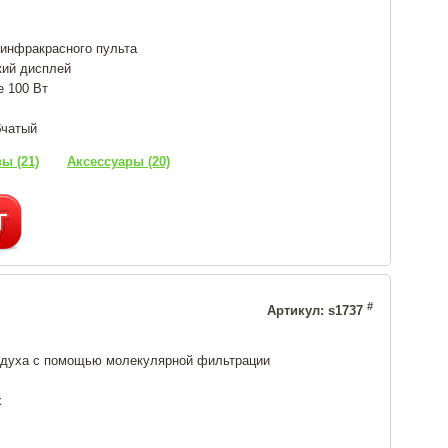
инфракрасного пульта
кий дисплей
е 100 Вт
бчатый
ы (21)
Аксессуары (20)
#
Артикул: s1737
здуха с помощью молекулярной фильтрации
х