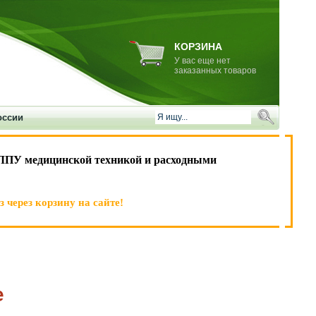
КОРЗИНА
У вас еще нет
заказанных товаров
оссии
ЛПУ медицинской техникой и расходными
 через корзину на сайте!
е