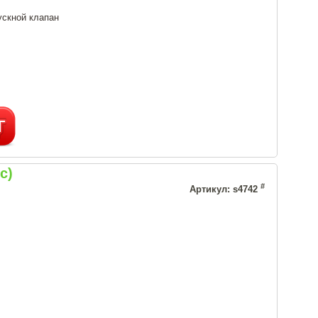
ускной клапан
с)
#
Артикул: s4742