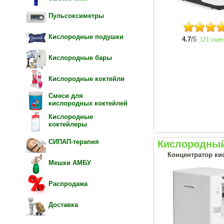
Пульсоксиметры
Кислородные подушки
4.7
/5
(21 оце
Кислородные бары
Кислородные коктейли
Смеси для
кислородных коктейлей
Кислородные
коктейлеры
СИПАП-терапия
Кислородный
Концентратор кис
Мешки АМБУ
Распродажа
Доставка