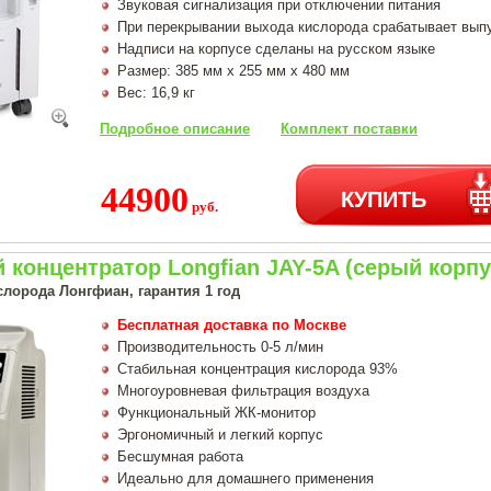
Звуковая сигнализация при отключении питания
При перекрывании выхода кислорода срабатывает вып
Надписи на корпусе сделаны на русском языке
Размер: 385 мм х 255 мм х 480 мм
Вес: 16,9 кг
Подробное описание
Комплект поставки
44900
КУПИТЬ
руб.
концентратор Longfian JAY-5A (серый корпу
слорода Лонгфиан, гарантия 1 год
Бесплатная доставка по Москве
Производительность 0-5 л/мин
Стабильная концентрация кислорода 93%
Многоуровневая фильтрация воздуха
Функциональный ЖК-монитор
Эргономичный и легкий корпус
Бесшумная работа
Идеально для домашнего применения