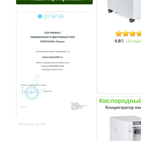
4.8
/5
(24 оце
Кислородный
Концентратор ки
Реклама на OH: