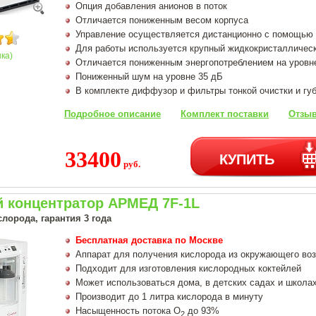
Опция добавления анионов в поток
Отличается пониженным весом корпуса
Управление осуществляется дистанционно с помощью 
Для работы используется крупный жидкокристалличес
нка)
Отличается пониженным энергопотреблением на уровн
Пониженный шум на уровне 35 дБ
В комплекте диффузор и фильтры тонкой очистки и гу
Подробное описание
Комплект поставки
Отзыв
33400
КУПИТЬ
руб.
 концентратор АРМЕД 7F-1L
лорода, гарантия 3 года
Бесплатная доставка по Москве
Аппарат для получения кислорода из окружающего во
Подходит для изготовления кислородных коктейлей
Может использоваться дома, в детских садах и школа
Производит до 1 литра кислорода в минуту
Насыщенность потока О
до 93%
2