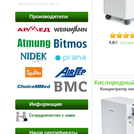
Реклама на OxyHealth.ru:
Производители
4.8
/5
(24 оце
Кислородный
Концентратор кис
Информация
Сотрудничество с нами
Наши сертификаты