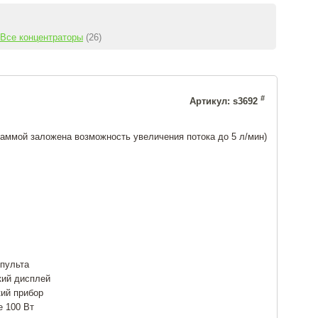
Все концентраторы
(26)
#
Артикул: s3692
раммой заложена возможность увеличения потока до 5 л/мин)
пульта
кий дисплей
ий прибор
е 100 Вт