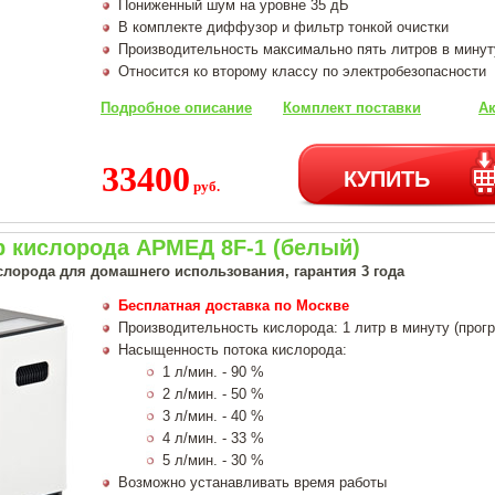
Пониженный шум на уровне 35 дБ
В комплекте диффузор и фильтр тонкой очистки
Производительность максимально пять литров в минут
Относится ко второму классу по электробезопасности
Подробное описание
Комплект поставки
Ак
33400
КУПИТЬ
руб.
р кислорода АРМЕД 8F-1 (белый)
слорода для домашнего использования, гарантия 3 года
Бесплатная доставка по Москве
Производительность кислорода: 1 литр в минуту (прог
Насыщенность потока кислорода:
1 л/мин. - 90 %
2 л/мин. - 50 %
3 л/мин. - 40 %
4 л/мин. - 33 %
5 л/мин. - 30 %
Возможно устанавливать время работы