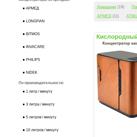
Домашние
(19)
По
АРМЕД
АРМЕД
(11)
ATM
LONGFIAN
BITMOS
Кислородный
Концентратор кис
INVACARE
PHILIPS
NIDEK
По производительности:
1 литр / минуту
3 литра / минуту
5 литров / минуту
10 литров / минуту