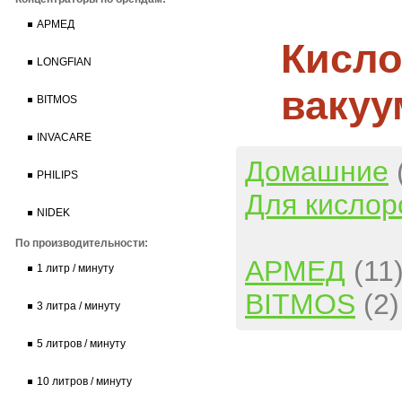
АРМЕД
Кисло
LONGFIAN
вакуу
BITMOS
INVACARE
Домашние
PHILIPS
Для кислор
NIDEK
По производительности:
АРМЕД
(11
1 литр / минуту
BITMOS
(2)
3 литра / минуту
5 литров / минуту
10 литров / минуту