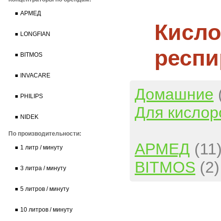
АРМЕД
Кисло
LONGFIAN
респи
BITMOS
INVACARE
Домашние
PHILIPS
Для кислор
NIDEK
По производительности:
АРМЕД
(11
1 литр / минуту
BITMOS
(2)
3 литра / минуту
5 литров / минуту
10 литров / минуту