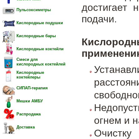
достигает 
Пульсоксиметры
подачи.
Кислородные подушки
Кислородные бары
Кислоро
Кислородные коктейли
применени
Смеси для
кислородных коктейлей
Устанав
Кислородные
коктейлеры
расстоя
СИПАП-терапия
свободног
Мешки АМБУ
Недопуст
Распродажа
огнем и 
Доставка
Очистку