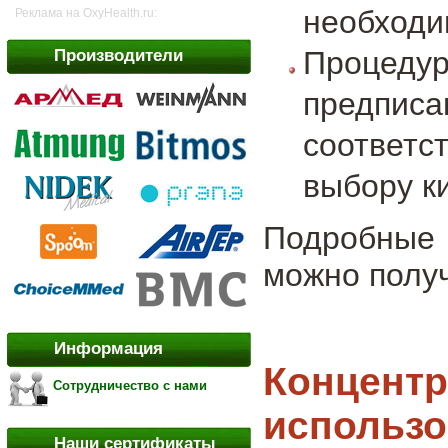
необходи
Реклама на OxyHealth.ru:
Процеду
Производители
предпис
соответс
выбору к
Подробные 
можно получ
Информация
Концентр
Сотрудничество с нами
использо
Наши сертификаты