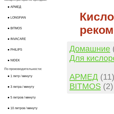
АРМЕД
Кисло
LONGFIAN
реком
BITMOS
INVACARE
Домашние
PHILIPS
Для кислор
NIDEK
По производительности:
АРМЕД
(11
1 литр / минуту
BITMOS
(2)
3 литра / минуту
5 литров / минуту
10 литров / минуту