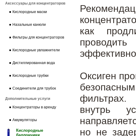
Аксессуары для концентраторов
Рекомендац
Кислородные маски
концентрат
Назальные канюли
как прод
Фильтры для концентраторов
проводит
эффективно
Кислородные увлажнители
Дистиллированная вода
Оксиген про
Кислородные трубки
безопасны
Соединители для трубок
фильтрах.
Дополнительные услуги
внутрь у
Концентраторы в аренду
направляетс
Аккумуляторы
но не заде
Кислородные
баллончики