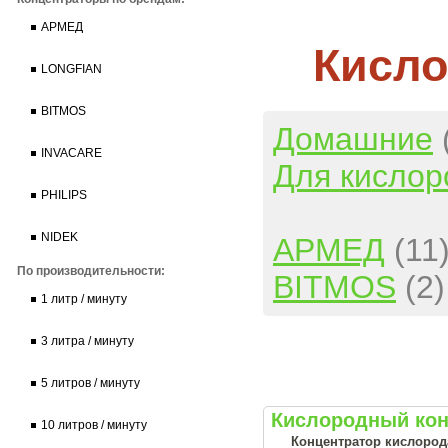
АРМЕД
Кисло
LONGFIAN
BITMOS
Домашние
INVACARE
Для кислор
PHILIPS
NIDEK
АРМЕД
(11
По производительности:
BITMOS
(2)
1 литр / минуту
3 литра / минуту
5 литров / минуту
Кислородный кон
10 литров / минуту
Концентратор кислорода