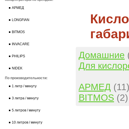
АРМЕД
Кисло
LONGFIAN
габар
BITMOS
INVACARE
Домашние
PHILIPS
Для кислор
NIDEK
По производительности:
АРМЕД
(11
1 литр / минуту
BITMOS
(2)
3 литра / минуту
5 литров / минуту
10 литров / минуту