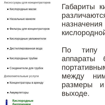
Аксессуары для концентраторов
Габариты к
Кислородные маски
различают
Назальные канюли
назначени
Фильтры для концентраторов
кислородной
Кислородные увлажнители
По типу и
Дистиллированная вода
аппараты 
Кислородные трубки
портативн
Соединители для трубок
между ним
Дополнительные услуги
размеры и
Концентраторы в аренду
выходе.
Аккумуляторы
Кислородные
баллончики