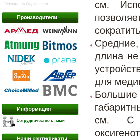
см. Исп
Реклама на OxyHealth.ru:
позволяе
Производители
сократит
Средние,
длина не
устройст
для меди
Больши
габаритн
Информация
см. С 
Сотрудничество с нами
оксигено
Наши сертификаты