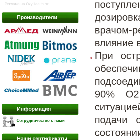
поступл
Реклама на OxyHealth.ru:
дозировк
Производители
врачом-
влияние 
При ост
обеспе
подсоеди
90% О2,
ситуацие
Информация
подачи 
Сотрудничество с нами
состояни
Наши сертификаты