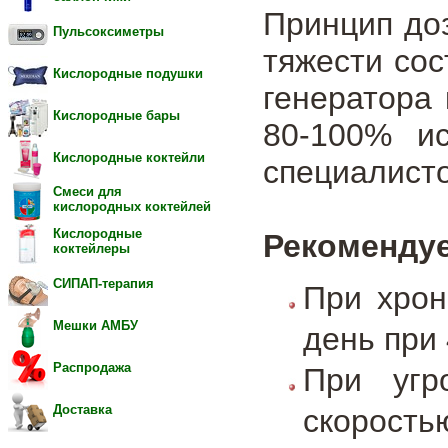
Принцип доз
Пульсоксиметры
тяжести сос
Кислородные подушки
генератора
Кислородные бары
80-100% ис
Кислородные коктейли
специалист
Смеси для
кислородных коктейлей
Кислородные
Рекоменду
коктейлеры
СИПАП-терапия
При хрон
Мешки АМБУ
день при 
Распродажа
При угр
Доставка
скорость