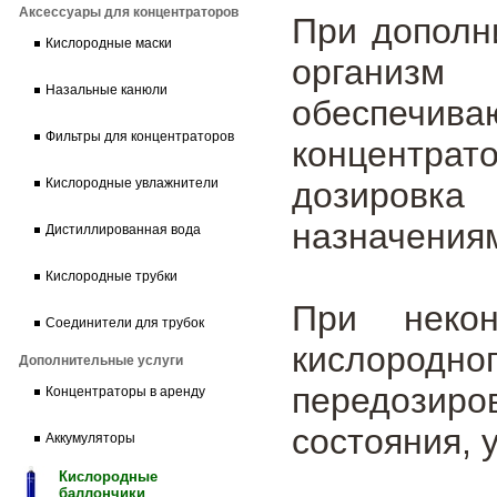
Аксессуары для концентраторов
При дополн
Кислородные маски
организ
Назальные канюли
обеспеч
Фильтры для концентраторов
концентра
дозировка
Кислородные увлажнители
назначениям
Дистиллированная вода
Кислородные трубки
При некон
Соединители для трубок
кислоро
Дополнительные услуги
передозиро
Концентраторы в аренду
состояния, 
Аккумуляторы
Кислородные
баллончики