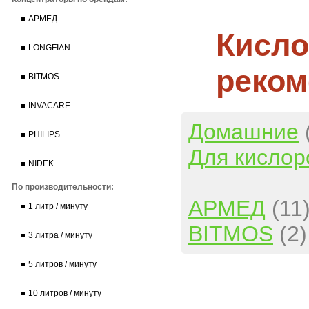
АРМЕД
Кисло
LONGFIAN
реком
BITMOS
INVACARE
Домашние
PHILIPS
Для кислор
NIDEK
По производительности:
АРМЕД
(11
1 литр / минуту
BITMOS
(2)
3 литра / минуту
5 литров / минуту
10 литров / минуту