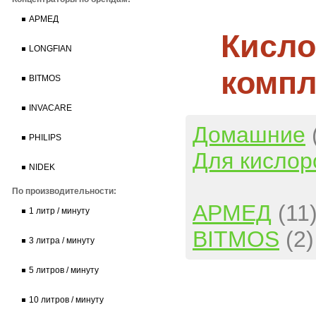
АРМЕД
Кисло
LONGFIAN
компл
BITMOS
INVACARE
Домашние
PHILIPS
Для кислор
NIDEK
По производительности:
АРМЕД
(11
1 литр / минуту
BITMOS
(2)
3 литра / минуту
5 литров / минуту
10 литров / минуту