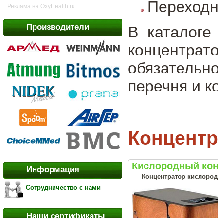
Переходн
Реклама на OxyHealth.ru:
Производители
В каталоге
концентра
обязатель
перечня и к
Концентр
Кислородный кон
Информация
Концентратор кислорода
Сотрудничество с нами
Наши сертификаты