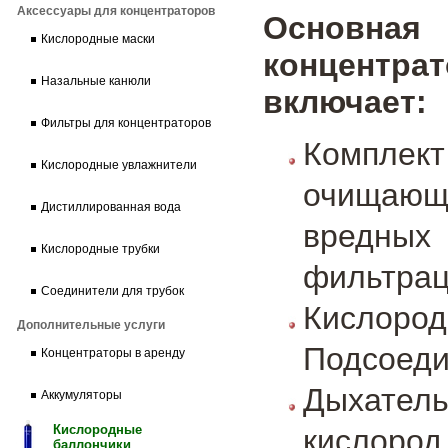
Аксессуары для концентраторов
Основн
Кислородные маски
концент
Назальные канюли
включает:
Фильтры для концентраторов
Компле
Кислородные увлажнители
очищаю
Дистиллированная вода
вредны
Кислородные трубки
фильтрац
Соединители для трубок
Кислоро
Дополнительные услуги
Подсоеди
Концентраторы в аренду
Дыхател
Аккумуляторы
Кислородные
кислород 
баллончики