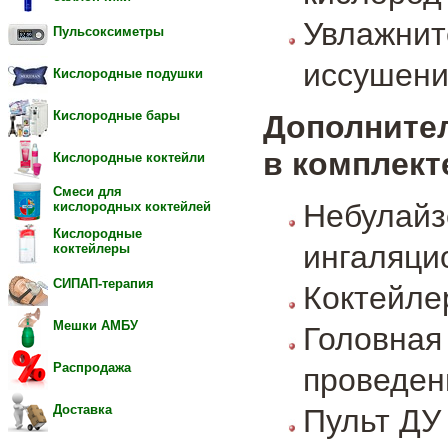
Увлажни
Пульсоксиметры
иссушения
Кислородные подушки
Кислородные бары
Дополните
в комплект
Кислородные коктейли
Смеси для
Небула
кислородных коктейлей
Кислородные
ингаляци
коктейлеры
СИПАП-терапия
Коктейле
Мешки АМБУ
Головна
Распродажа
проведен
Доставка
Пульт ДУ