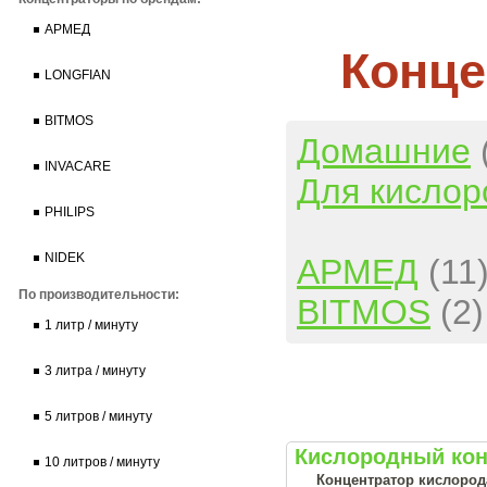
АРМЕД
Конце
LONGFIAN
BITMOS
Домашние
INVACARE
Для кислор
PHILIPS
NIDEK
АРМЕД
(11
По производительности:
BITMOS
(2)
1 литр / минуту
3 литра / минуту
5 литров / минуту
Кислородный кон
10 литров / минуту
Концентратор кислорода