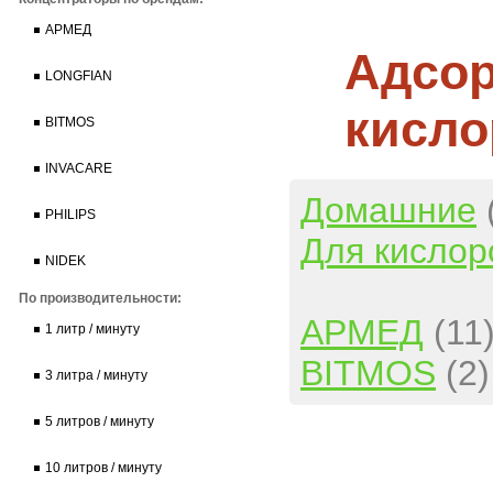
АРМЕД
Адсор
LONGFIAN
кисло
BITMOS
INVACARE
Домашние
PHILIPS
Для кислор
NIDEK
По производительности:
АРМЕД
(11
1 литр / минуту
BITMOS
(2)
3 литра / минуту
5 литров / минуту
10 литров / минуту