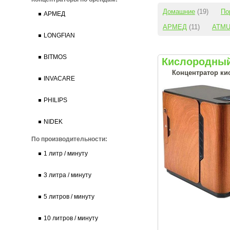
Домашние
(19)
По
АРМЕД
АРМЕД
(11)
ATM
LONGFIAN
BITMOS
Кислородный
Концентратор кис
INVACARE
PHILIPS
NIDEK
По производительности:
1 литр / минуту
3 литра / минуту
5 литров / минуту
10 литров / минуту