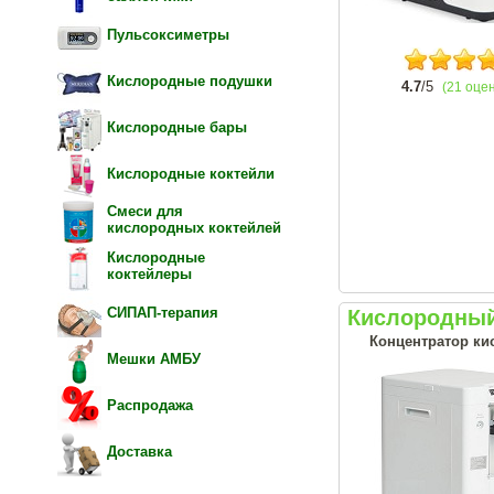
Пульсоксиметры
Кислородные подушки
4.7
/5
(21 оце
Кислородные бары
Кислородные коктейли
Смеси для
кислородных коктейлей
Кислородные
коктейлеры
СИПАП-терапия
Кислородный
Концентратор кис
Мешки АМБУ
Распродажа
Доставка