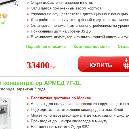
Опция добавления анионов в поток
Отличается пониженным весом корпуса
Управление осуществляется дистанционно с помощью 
Для работы используется крупный жидкокристалличес
нка)
Отличается пониженным энергопотреблением на уровн
Пониженный шум на уровне 35 дБ
В комплекте диффузор и фильтры тонкой очистки и гу
Подробное описание
Комплект поставки
Отзыв
33400
КУПИТЬ
руб.
 концентратор АРМЕД 7F-1L
лорода, гарантия 3 года
Бесплатная доставка по Москве
Аппарат для получения кислорода из окружающего во
Подходит для изготовления кислородных коктейлей
Может использоваться дома, в детских садах и школа
Производит до 1 литра кислорода в минуту
Насыщенность потока О
до 93%
2