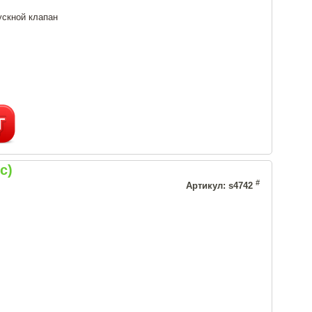
ускной клапан
с)
#
Артикул: s4742