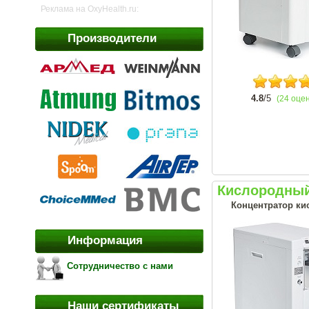
Реклама на OxyHealth.ru:
Производители
4.8
/5
(24 оце
Кислородный
Концентратор кис
Информация
Сотрудничество с нами
Наши сертификаты