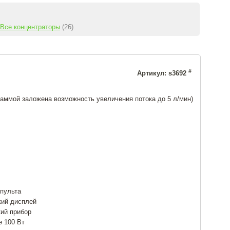
Все концентраторы
(26)
#
Артикул: s3692
раммой заложена возможность увеличения потока до 5 л/мин)
пульта
кий дисплей
ий прибор
е 100 Вт