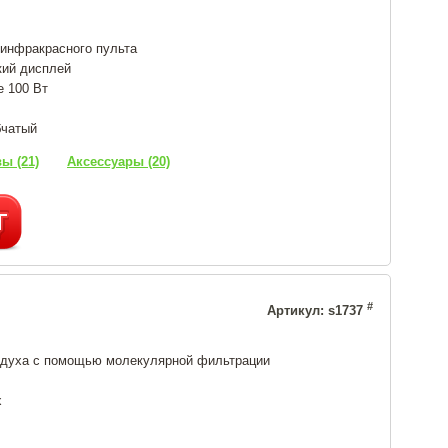
инфракрасного пульта
кий дисплей
е 100 Вт
бчатый
ы (21)
Аксессуары (20)
#
Артикул: s1737
здуха с помощью молекулярной фильтрации
х