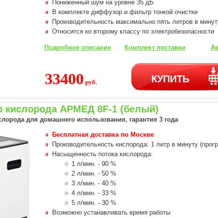
Пониженный шум на уровне 35 дБ
В комплекте диффузор и фильтр тонкой очистки
Производительность максимально пять литров в минут
Относится ко второму классу по электробезопасности
Подробное описание
Комплект поставки
Ак
33400
КУПИТЬ
руб.
р кислорода АРМЕД 8F-1 (белый)
слорода для домашнего использования, гарантия 3 года
Бесплатная доставка по Москве
Производительность кислорода: 1 литр в минуту (прог
Насыщенность потока кислорода:
1 л/мин. - 90 %
2 л/мин. - 50 %
3 л/мин. - 40 %
4 л/мин. - 33 %
5 л/мин. - 30 %
Возможно устанавливать время работы