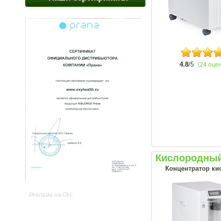
4.8
/5
(24 оце
Кислородный
Концентратор ки
Реклама на OH: