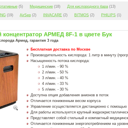
ртативные
(5)
Медицинские
(18)
Для кислородного бара
(13)
UNG
(19)
AirSep
(2)
INVACARE
(2)
BITMOS
(2)
PHILIPS
(1)
 концентратор АРМЕД 8F-1 в цвете Бук
лорода Армед, гарантия 3 года
Бесплатная доставка по Москве
Производительность кислорода: 1 литр в минуту (прог
Насыщенность потока кислорода:
1 л/мин. - 90 %
2 л/мин. - 50 %
3 л/мин. - 40 %
4 л/мин. - 33 %
5 л/мин. - 30 %
Доступна опция добавления анионов в поток
Отличается пониженным весом корпуса
Управление осуществляется дистанционно с помощью 
Для работы используется крупный жидкокристалличес
Представляет собой стильный и компактный медицинск
Отличается пониженным энергопотреблением на уровн