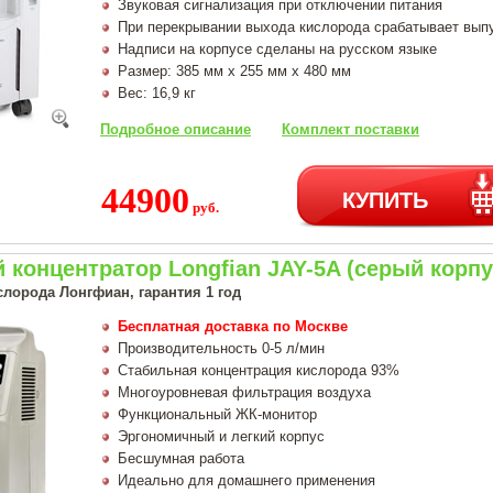
Звуковая сигнализация при отключении питания
При перекрывании выхода кислорода срабатывает вып
Надписи на корпусе сделаны на русском языке
Размер: 385 мм х 255 мм х 480 мм
Вес: 16,9 кг
Подробное описание
Комплект поставки
44900
КУПИТЬ
руб.
концентратор Longfian JAY-5A (серый корпу
слорода Лонгфиан, гарантия 1 год
Бесплатная доставка по Москве
Производительность 0-5 л/мин
Стабильная концентрация кислорода 93%
Многоуровневая фильтрация воздуха
Функциональный ЖК-монитор
Эргономичный и легкий корпус
Бесшумная работа
Идеально для домашнего применения