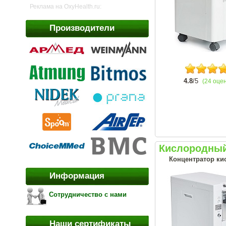
Реклама на OxyHealth.ru:
Производители
4.8
/5
(24 оце
Кислородный
Концентратор кис
Информация
Сотрудничество с нами
Наши сертификаты