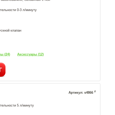
тельности 0-3 л/минуту
ускной клапан
ы (24)
Аксессуары (12)
#
Артикул: s4866
тельности 5 л/минуту