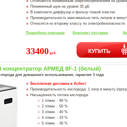
Отличается пониженным энергопотреблением на уровн
Пониженный шум на уровне 35 дБ
В комплекте диффузор и фильтр тонкой очистки
Производительность максимально пять литров в минут
Относится ко второму классу по электробезопасности
Подробное описание
Комплект поставки
Ак
33400
КУПИТЬ
руб.
 концентратор АРМЕД 8F-1 (белый)
слорода для домашнего использования, гарантия 3 года
Бесплатная доставка в Асбест
Производительность кислорода: 1 литр в минуту (прог
Насыщенность потока кислорода:
1 л/мин. - 90 %
2 л/мин. - 50 %
3 л/мин. - 40 %
4 л/мин. - 33 %
5 л/мин. - 30 %