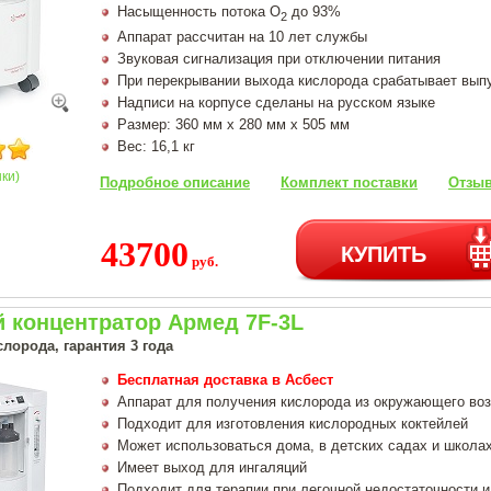
Насыщенность потока О
до 93%
2
Аппарат рассчитан на 10 лет службы
Звуковая сигнализация при отключении питания
При перекрывании выхода кислорода срабатывает вып
Надписи на корпусе сделаны на русском языке
Размер: 360 мм х 280 мм х 505 мм
Вес: 16,1 кг
нки)
Подробное описание
Комплект поставки
Отзыв
43700
КУПИТЬ
руб.
 концентратор Армед 7F-3L
лорода, гарантия 3 года
Бесплатная доставка в Асбест
Аппарат для получения кислорода из окружающего во
Подходит для изготовления кислородных коктейлей
Может использоваться дома, в детских садах и школа
Имеет выход для ингаляций
Подходит для терапии при легочной недостаточности и