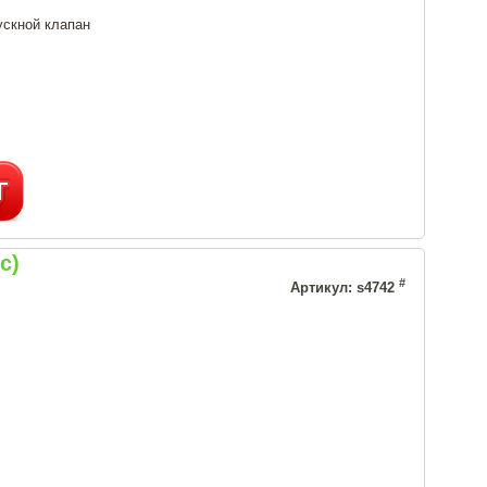
ускной клапан
с)
#
Артикул: s4742