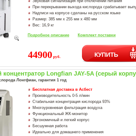
Звуковая сигнализация при отключении питания
При перекрывании выхода кислорода срабатывает вып
Надписи на корпусе сделаны на русском языке
Размер: 385 мм х 255 мм х 480 мм
Вес: 16,9 кг
Подробное описание
Комплект поставки
44900
КУПИТЬ
руб.
концентратор Longfian JAY-5A (серый корпу
слорода Лонгфиан, гарантия 1 год
Бесплатная доставка в Асбест
Производительность 0-5 л/мин
Стабильная концентрация кислорода 93%
Многоуровневая фильтрация воздуха
Функциональный ЖК-монитор
Эргономичный и легкий корпус
Бесшумная работа
Идеально для домашнего применения