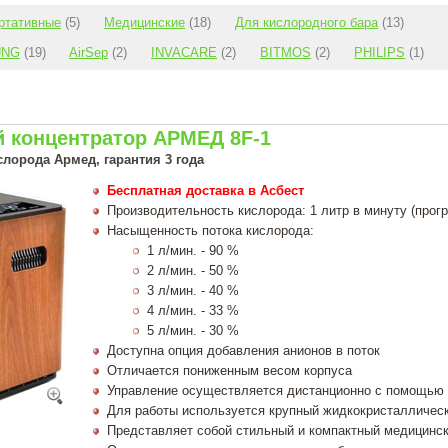
ртативные
(5)
Медицинские
(18)
Для кислородного бара
(13)
UNG
(19)
AirSep
(2)
INVACARE
(2)
BITMOS
(2)
PHILIPS
(1)
 концентратор АРМЕД 8F-1
лорода Армед, гарантия 3 года
Бесплатная доставка в Асбест
Производительность кислорода: 1 литр в минуту (прог
Насыщенность потока кислорода:
1 л/мин. - 90 %
2 л/мин. - 50 %
3 л/мин. - 40 %
4 л/мин. - 33 %
5 л/мин. - 30 %
Доступна опция добавления анионов в поток
Отличается пониженным весом корпуса
Управление осуществляется дистанционно с помощью 
Для работы используется крупный жидкокристалличес
Представляет собой стильный и компактный медицинск