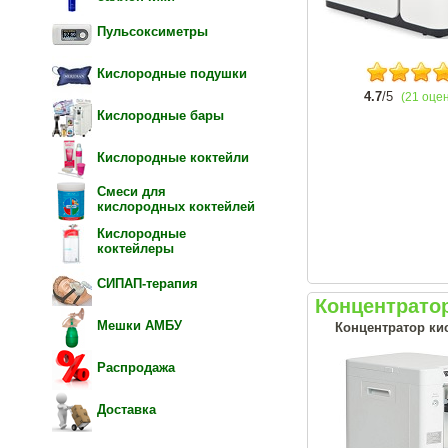
Пульсоксиметры
Кислородные подушки
4.7
/5
(21 оце
Кислородные бары
Кислородные коктейли
Смеси для
кислородных коктейлей
Кислородные
коктейлеры
СИПАП-терапия
Концентрато
Мешки АМБУ
Концентратор кис
Распродажа
Доставка