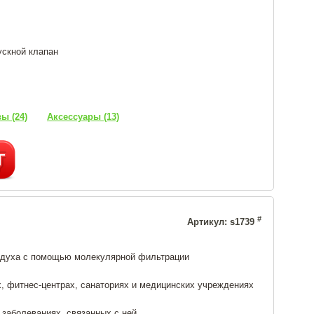
ускной клапан
ы (24)
Аксессуары (13)
#
Артикул: s1739
здуха с помощью молекулярной фильтрации
х, фитнес-центрах, санаториях и медицинских учреждениях
 заболеваниях, связанных с ней