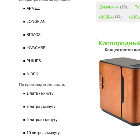
Домашние
(19)
По
АРМЕД
АРМЕД
(11)
ATM
LONGFIAN
BITMOS
Кислородный
INVACARE
Концентратор кис
PHILIPS
NIDEK
По производительности:
1 литр / минуту
3 литра / минуту
5 литров / минуту
10 литров / минуту