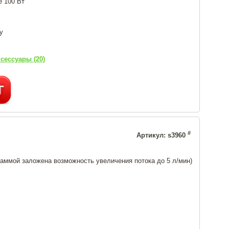
е 100 Вт
у
сессуары (20)
#
Артикул: s3960
раммой заложена возможность увеличения потока до 5 л/мин)