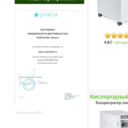
4.8
/5
(24 оце
Кислородный
Концентратор ки
Реклама на OH: