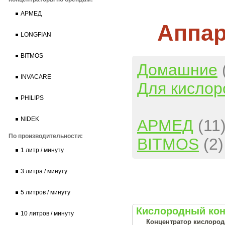
АРМЕД
Аппар
LONGFIAN
BITMOS
Домашние
INVACARE
Для кислор
PHILIPS
NIDEK
АРМЕД
(11
По производительности:
BITMOS
(2)
1 литр / минуту
3 литра / минуту
5 литров / минуту
Кислородный кон
10 литров / минуту
Концентратор кислорода