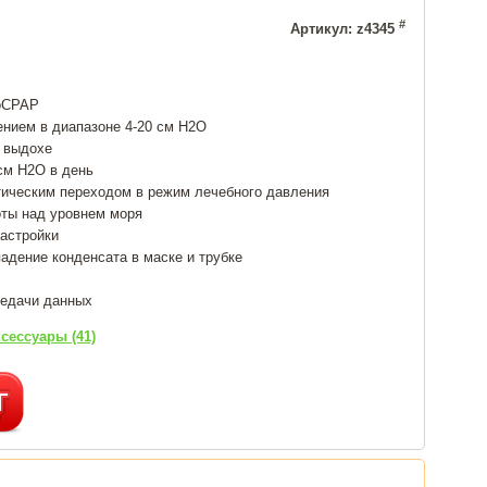
#
Артикул: z4345
toCPAP
нием в диапазоне 4-20 см Н2О
а выдохе
см Н2О в день
тическим переходом в режим лечебного давления
оты над уровнем моря
настройки
дение конденсата в маске и трубке
редачи данных
сессуары (41)