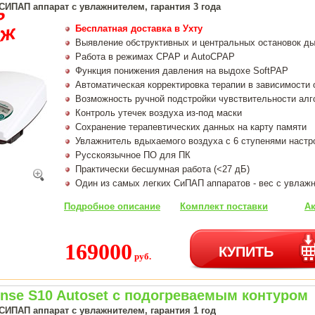
СИПАП аппарат с увлажнителем, гарантия 3 года
Бесплатная доставка в Ухту
Выявление обструктивных и центральных остановок ды
Работа в режимах CPAP и AutoCPAP
Функция понижения давления на выдохе SoftPAP
Автоматическая корректировка терапии в зависимости 
Возможность ручной подстройки чувствительности алг
Контроль утечек воздуха из-под маски
Сохранение терапевтических данных на карту памяти
Увлажнитель вдыхаемого воздуха с 6 ступенями настр
Русскоязычное ПО для ПК
Практически бесшумная работа (<27 дБ)
Один из самых легких СиПАП аппаратов - вес с увлажн
Подробное описание
Комплект поставки
Ак
169000
КУПИТЬ
руб.
nse S10 Autoset с подогреваемым контуром
СИПАП аппарат с увлажнителем, гарантия 1 год