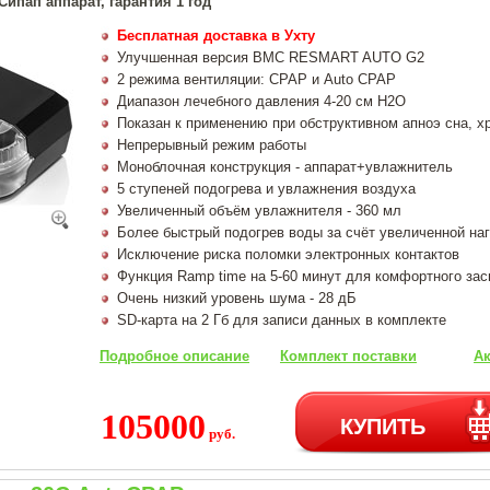
ипап аппарат, гарантия 1 год
Бесплатная доставка в Ухту
Улучшенная версия BMC RESMART AUTO G2
2 режима вентиляции: CPAP и Auto CPAP
Диапазон лечебного давления 4-20 см Н2О
Показан к применению при обструктивном апноэ сна, х
Непрерывный режим работы
Моноблочная конструкция - аппарат+увлажнитель
5 ступеней подогрева и увлажнения воздуха
Увеличенный объём увлажнителя - 360 мл
Более быстрый подогрев воды за счёт увеличенной на
Исключение риска поломки электронных контактов
Функция Ramp time на 5-60 минут для комфортного за
Очень низкий уровень шума - 28 дБ
SD-карта на 2 Гб для записи данных в комплекте
Подробное описание
Комплект поставки
Ак
105000
КУПИТЬ
руб.