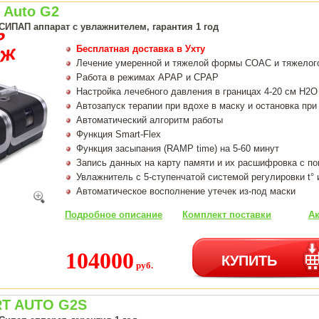
 Auto G2
СИПАП аппарат с увлажнителем, гарантия 1 год
Бесплатная доставка в Ухту
Лечение умеренной и тяжелой формы СОАС и тяжелог
Работа в режимах APAP и CPAP
Настройка лечебного давления в границах 4-20 см H2O
Автозапуск терапии при вдохе в маску и остановка при
Автоматический алгоритм работы
Функция Smart-Flex
Функция засыпания (RAMP time) на 5-60 минут
Запись данных на карту памяти и их расшифровка с п
Увлажнитель с 5-ступенчатой системой регулировки t° 
Автоматическое восполнение утечек из-под маски
Подробное описание
Комплект поставки
Ак
104000
КУПИТЬ
руб.
T AUTO G2S