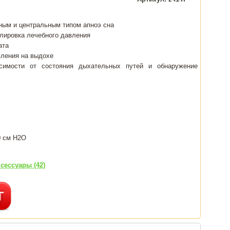
ным и центральным типом апноэ сна
улировка лечебного давления
ата
вления на выдохе
симости от состояния дыхательных путей и обнаружение
0 см H2O
сессуары (42)