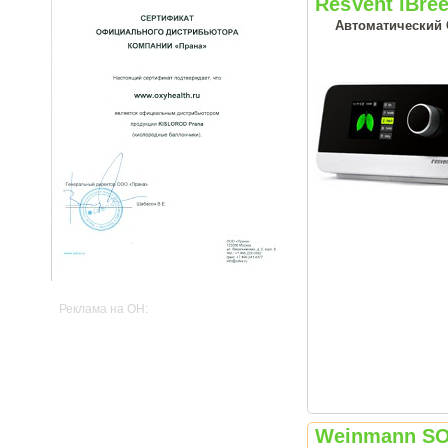
ResVent iBre
Автоматический С
Реклама на OH:
Weinmann SO