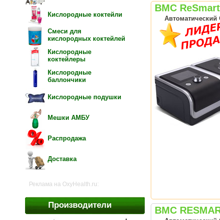
BMC ReSmart
Кислородные коктейли
Автоматический 
Смеси для
кислородных коктейлей
Кислородные
коктейлеры
Кислородные
баллончики
Кислородные подушки
Мешки АМБУ
Распродажа
Доставка
Реклама на OxyHealth.ru:
Производители
BMC RESMAR