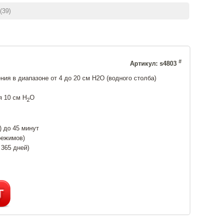
(39)
#
Артикул: s4803
ия в диапазоне от 4 до 20 см Н2О (водного столба)
я 10 см H
O
2
 до 45 минут
режимов)
 365 дней)