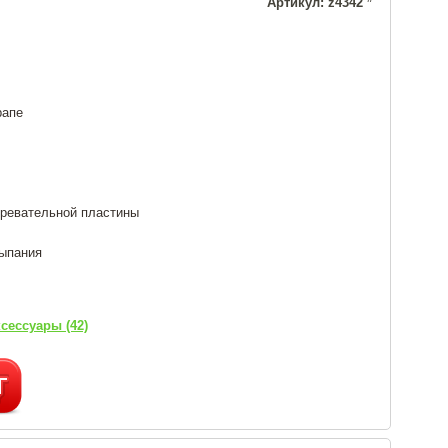
Артикул: z4342
рапе
гревательной пластины
сыпания
сессуары (42)