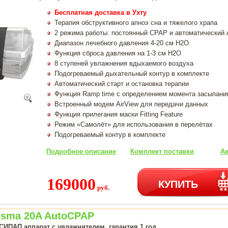
Бесплатная доставка в Ухту
Терапия обструктивного апноэ сна и тяжелого храпа
2 режима работы: постоянный CPAP и автоматический
Диапазон лечебного давления 4-20 см H2O
Функция сброса давления на 1-3 см H2O
8 ступеней увлажнения вдыхаемого воздуха
Подогреваемый дыхательный контур в комплекте
Автоматический старт и остановка терапии
Функция Ramp time с определением момента засыпани
Встроенный модем AirView для передачи данных
Функция прилегания маски Fitting Feature
Режим «Самолёт» для использования в перелётах
Подогреваемый контур в комплекте
Подробное описание
Комплект поставки
Ак
169000
КУПИТЬ
руб.
isma 20A AutoCPAP
СИПАП аппарат с увлажнителем, гарантия 1 год