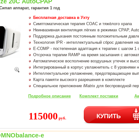
eze 20С AutoCPAP
ипап аппарат, гарантия 1 год
Бесплатная доставка в Ухту
Симптоматическая терапия СОАС и тяжёлого храпа
Неинвазивная вентиляция лёгких в режимах CPAP, Au
Поддержка дыхания постоянным положительным давле
Технология IPR - интеллектуальный сброс давления н
Е-СОМР - постепенная адаптация к терапии с шагом 1 
Отсрочка терапии RAMP на время засыпания с автома
Автоматическое восполнение воздушных утечек и выс
Интегрированный в корпус увлажнитель с 8 уровнями 
Интеллектуальное увлажнение, предотвращающее выпа
Карта памяти высокого разрешения в комплекте
Специальное приложение iMatrix для беспроводной пе
Подробное описание
Комплект поставки
Ак
115000
КУПИТЬ
руб.
MNObalance-e