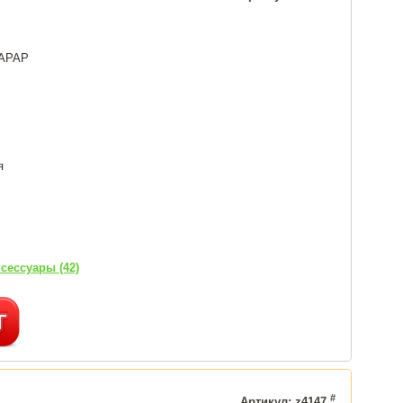
 APAP
я
сессуары (42)
#
Артикул: z4147