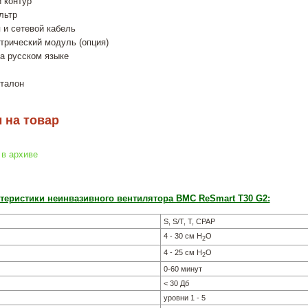
 контур
льтр
 и сетевой кабель
трический модуль (опция)
а русском языке
 талон
 на товар
 в архиве
теристики неинвазивного вентилятора BMC ReSmart T30 G2:
S, S/T, T, CPAP
4 - 30 см Н
О
2
4 - 25 см Н
О
2
0-60 минут
< 30 Дб
уровни 1 - 5