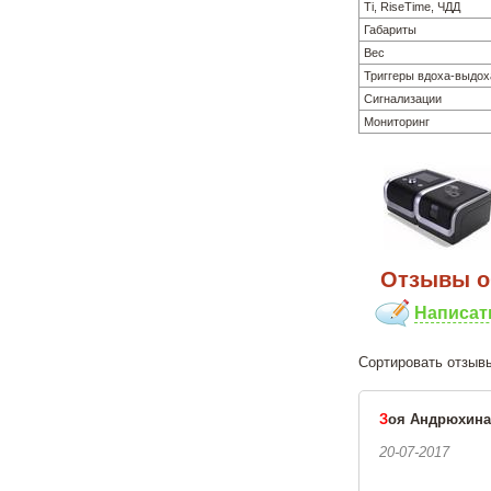
Ti, RiseTime, ЧДД
Габариты
Вес
Триггеры вдоха-выдох
Сигнализации
Мониторинг
Отзывы oб
Написат
Сортировать о
З
оя Андрюхина
20-07-2017