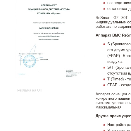
последствиях
остановках д
ReSmart G2 30T и
индивидуальные ос
работать по задан
Аппарат BMC ReSm
S (Spontaneo
его двумя ур
(EPAP). Бла
воздуха.
S/T (Sponta
отсутствии в
T (Timed) - 
CPAP - созда
Реклама на OH:
Аппарат оснащен с
конкретного пацие
система увлажнени
максимальная.
Другие преимущес
Настройка да
Установка в