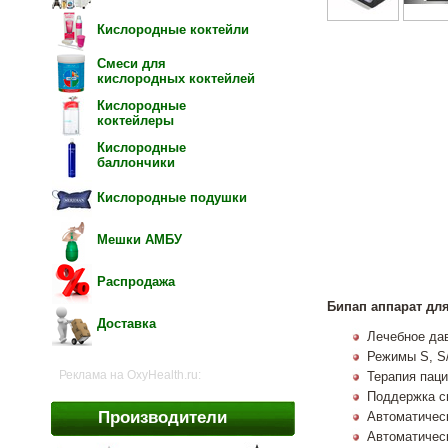
Кислородные коктейли
Смеси для
кислородных коктейлей
Кислородные
коктейлеры
Кислородные
баллончики
Кислородные подушки
Мешки АМБУ
Распродажа
Бипап аппарат для
Доставка
Лечебное дав
Режимы S, S/
Реклама на OxyHealth.ru:
Терапия пац
Поддержка с
Производители
Автоматическ
Автоматичес