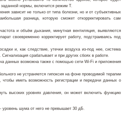
е заданной нормы, включится режим T.
ния зависит не только от типа болезни, но и от субъективных
аибольшая разница, которую сможет откорректировать сам
частота и объём дыхания, минутная вентиляция, выявляются
парат своевременно корректирует работу, подстраиваясь под
садки и, как следствие, утечки воздуха из-под нее, система
 Сигнализация срабатывает и при других сбоях в работе.
ча данных возможна также с помощью сети Wi-Fi и приложения
ольного не устраняется гипоксия на фоне проводимой терапии
, чтобы иметь возможность регистрации и передачи данных о
нуть высоких уровнях давления, он может включить функцию
- уровень шума от него не превышает 30 дБ.