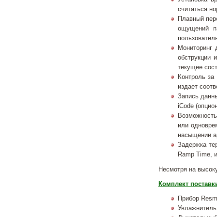
считаться но
Плавный пере
ощущений па
пользователь
Мониторинг 
обструкции 
текущее сост
Контроль за
издает соотв
Запись данны
iCode (опцио
Возможность 
или одновре
насыщении а
Задержка те
Ramp Time, и
Несмотря на высоку
Комплект поставк
Прибор Resm
Увлажнитель