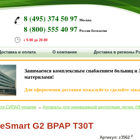
8 (495) 374 50 97
Москва
8 (800) 555 40 97
Россия бесплатно
с 9-00 до 20-00
Доставка и оплата
О компании
Доставка в регионы Р
Занимаемся комплексным снабжением больниц и 
материлами!
Для оформления доставки пожалуйста сделайте заказ
для СИПАП-терапии
→
Аппараты для неинвазивной вентиляции легких (Н
eSmart G2 BPAP T30T
#
Артикул: z3562