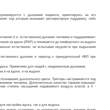
ронизируется с дыханием пациента, ориентируясь на его
ения, под которым оказывает респираторную поддержку, либо
онтанное (т.е. естественное) дыхание человека и поддерживают
чения на вдохе (IPAP) и понижается до комфортного на выдохе
мально естественно, не испытывая неудобств при выдыхании
естественного дыхания и переход к принудительной НВЛ при
выдоха. Приемлемо для людей с неадекватным дыханием.
а и на вдохе, и на выдохе.
спознавания дыхательного цикла. Триггеры настраиваются под
ганизмом человека. Дополнительно качество терапии повышает
ьная степень насыщения подаваемого воздуха влагой, а 5 -
для настройки вдоха, так и для выдоха.
ата можно установить то количество вдохов, которое будет