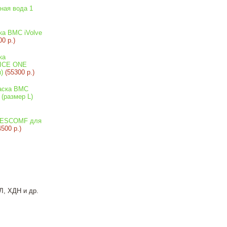
ная вода 1
ка BMC iVolve
00 р.)
ка
ICE ONE
)
(55300 р.)
аска BMC
 (размер L)
RESCOMF для
4500 р.)
Л, ХДН и др.