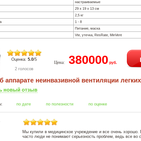
настраиваемые
29 х 19 х 13 см
2,5 кг
а
1 - 8
Питание, маска
Vte, утечка, ResRate, MinVent
380000
Оценка:
5.0
/5
Цена:
руб.
2 голосов
 аппарате неинвазивной вентиляции легких
ь новый отзыв
тзывы:
по дате
по полезности
по оценке
Мы купили в медицинское учреждение и все очень хорошо. 
часто люди не понимают серьезность проблем, ведь все во сн