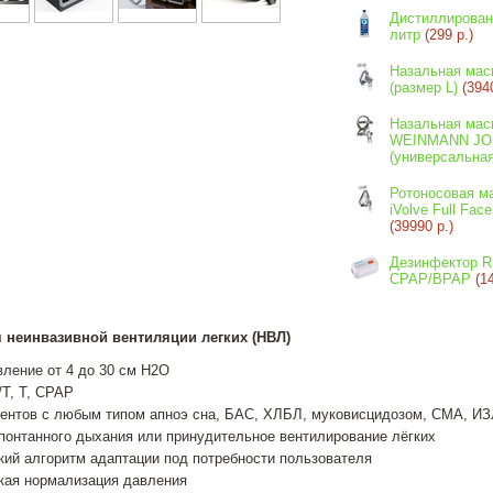
Дистиллирован
литр
(299 р.)
Назальная мас
(размер L)
(394
Назальная мас
WEINMANN JO
(универсальная
Ротоносовая м
iVolve Full Face
(39990 р.)
Дезинфектор 
CPAP/BPAP
(1
 неинвазивной вентиляции легких (НВЛ)
ление от 4 до 30 см Н2О
T, T, CPAP
иентов с любым типом апноэ сна, БАС, ХЛБЛ, муковисцидозом, СМА, ИЗ
понтанного дыхания или принудительное вентилирование лёгких
ий алгоритм адаптации под потребности пользователя
кая нормализация давления