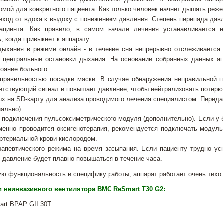
рмой для конкретного пациента. Как только человек начнет дышать реж
ход от вдоха к выдоху с понижением давления. Степень перепада давле
циента. Как правило, в самом начале лечения устанавливается н
, когда привыкнет к аппарату.
дыхания в режиме онлайн - в течение сна непрерывно отслеживается 
и центральные остановки дыхания. На основании собранных данных ап
ояние больного.
 правильностью посадки маски. В случае обнаружения неправильной по
етствующий сигнал и повышает давление, чтобы нейтрализовать потерю.
х на SD-карту для анализа проводимого лечения специалистом. Переда
нально).
подключения пульсоксиметрического модуля (дополнительно). Если у б
менно проводится оксигенотерапия, рекомендуется подключать модуль
ртериальной крови кислородом.
рапевтического режима на время засыпания. Если пациенту трудно ус
 давление будет плавно повышаться в течение часа.
ю функциональность и специфику работы, аппарат работает очень тихо 
и неинвазивного вентилятора BMC ReSmart T30 G2:
art BPAP GII 30Т