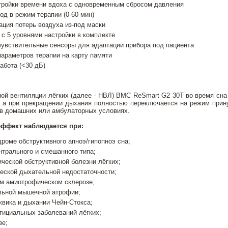
тройки времени вдоха с одновременным сбросом давления
д в режим терапии (0-60 мин)
ция потерь воздуха из-под маски
с 5 уровнями настройки в комплекте
чувствительные сенсоры для адаптации прибора под пациента
араметров терапии на карту памяти
абота (<30 дБ)
ой вентиляции лёгких (далее - НВЛ) BMC ReSmart G2 30T во время сна
, а при прекращении дыхания полностью переключается на режим прин
 в домашних или амбулаторных условиях.
эффект наблюдается при:
роме обструктивного апноэ/гипопноэ сна;
нтрального и смешанного типа;
ческой обструктивной болезни лёгких;
еской дыхательной недостаточности;
ом амиотрофическом склерозе;
льной мышечной атрофии;
вика и дыхании Чейн-Стокса;
тициальных заболеваний лёгких;
зе;