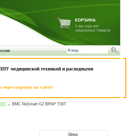
КОРЗИНА
У вас еще нет
заказанных товаров
оссии
ЛПУ медицинской техникой и расходными
 через корзину на сайте!
ВЛ)
→ BMC ReSmart G2 BPAP T30T
Цена: