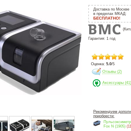
Доставка по Москве
в пределах МКАД:
БЕСПЛАТНО!
(Кит
Гарантия: 1 год
Оценка:
5.0
/
5
Отзывы (
2
)
Аксессуары (41
Рекомендуем дополн
приобрести:
Пульсоксиметр 
Fox N (1905)
(1