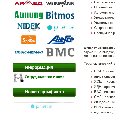
Система нас
Плавный выхо
Автокомпенса
Увлажнитель 
Уникальные 
Сохранение п
Бесшумная р
Аппарат неинвазивн
вдохе и на выдохе
лечения пациентов
Терапевтический 
Информация
СОАГС - синд
апноэ сна це
Сотрудничество с нами
ХОБЛ - хрони
ХДН - хронич
Наши сертификаты
БАС - боков
СМА - спина
синдроме Пик
ИЗЛ - интерс
муковисцидо