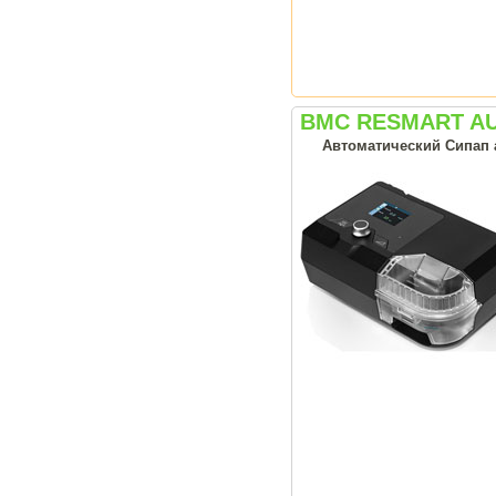
BMC RESMART A
Автоматический Сипап а