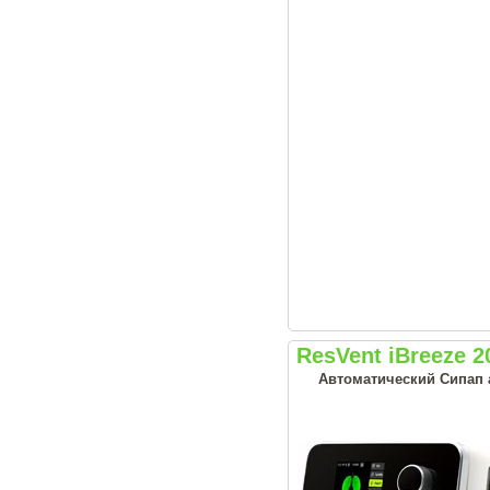
ResVent iBreeze 
Автоматический Сипап а