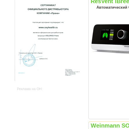
ResVent iBre
Автоматический С
Реклама на OH:
Weinmann SO