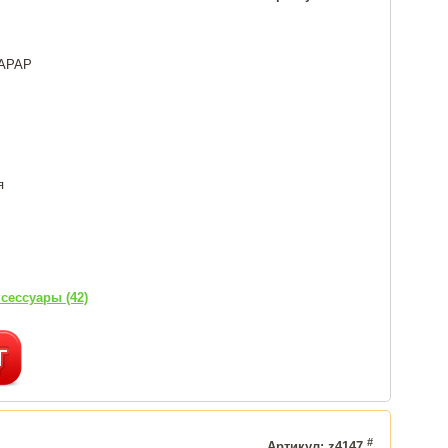
 APAP
я
сессуары (42)
#
Артикул: z4147