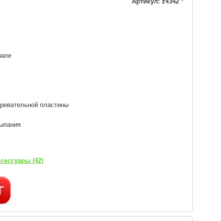
Артикул: z4342
рапе
гревательной пластины
сыпания
сессуары (42)