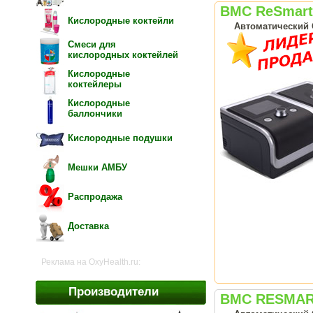
BMC ReSmart
Кислородные коктейли
Автоматический 
Смеси для
кислородных коктейлей
Кислородные
коктейлеры
Кислородные
баллончики
Кислородные подушки
Мешки АМБУ
Распродажа
Доставка
Реклама на OxyHealth.ru:
Производители
BMC RESMAR