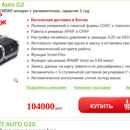
 Auto G2
СИПАП аппарат с увлажнителем, гарантия 1 год
Бесплатная доставка в Котлас
Лечение умеренной и тяжелой формы СОАС и тяжелог
Работа в режимах APAP и CPAP
Настройка лечебного давления в границах 4-20 см H2O
Автозапуск терапии при вдохе в маску и остановка при
Автоматический алгоритм работы
Функция Smart-Flex
Функция засыпания (RAMP time) на 5-60 минут
Запись данных на карту памяти и их расшифровка с п
Увлажнитель с 5-ступенчатой системой регулировки t° 
Автоматическое восполнение утечек из-под маски
Подробное описание
Комплект поставки
Ак
104000
КУПИТЬ
руб.
T AUTO G2S