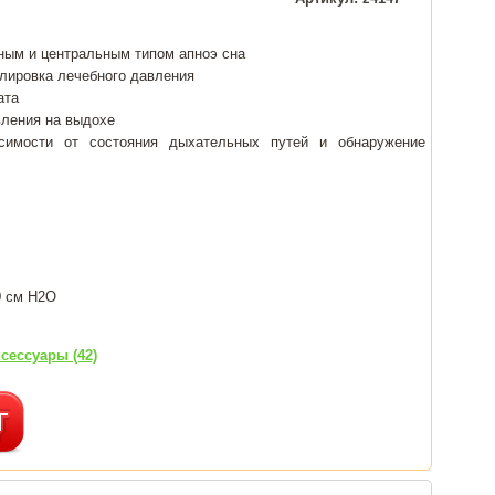
ным и центральным типом апноэ сна
улировка лечебного давления
ата
вления на выдохе
симости от состояния дыхательных путей и обнаружение
0 см H2O
сессуары (42)