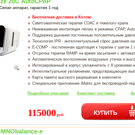
eze 20С AutoCPAP
ипап аппарат, гарантия 1 год
Бесплатная доставка в Котлас
Симптоматическая терапия СОАС и тяжёлого храпа
Неинвазивная вентиляция лёгких в режимах CPAP, Au
Поддержка дыхания постоянным положительным давле
Технология IPR - интеллектуальный сброс давления н
Е-СОМР - постепенная адаптация к терапии с шагом 1 
Отсрочка терапии RAMP на время засыпания с автома
Автоматическое восполнение воздушных утечек и выс
Интегрированный в корпус увлажнитель с 8 уровнями 
Интеллектуальное увлажнение, предотвращающее выпа
Карта памяти высокого разрешения в комплекте
Специальное приложение iMatrix для беспроводной пе
Подробное описание
Комплект поставки
Ак
115000
КУПИТЬ
руб.
MNObalance-e