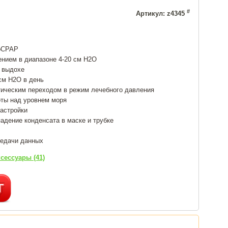
#
Артикул: z4345
toCPAP
нием в диапазоне 4-20 см Н2О
а выдохе
см Н2О в день
тическим переходом в режим лечебного давления
оты над уровнем моря
настройки
дение конденсата в маске и трубке
редачи данных
сессуары (41)