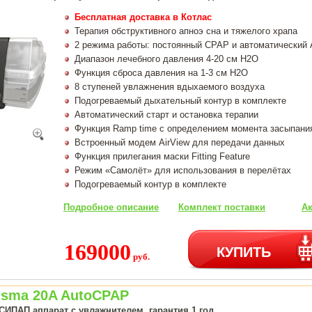
Бесплатная доставка в Котлас
Терапия обструктивного апноэ сна и тяжелого храпа
2 режима работы: постоянный CPAP и автоматический
Диапазон лечебного давления 4-20 см H2O
Функция сброса давления на 1-3 см H2O
8 ступеней увлажнения вдыхаемого воздуха
Подогреваемый дыхательный контур в комплекте
Автоматический старт и остановка терапии
Функция Ramp time с определением момента засыпани
Встроенный модем AirView для передачи данных
Функция прилегания маски Fitting Feature
Режим «Самолёт» для использования в перелётах
Подогреваемый контур в комплекте
Подробное описание
Комплект поставки
Ак
169000
КУПИТЬ
руб.
isma 20A AutoCPAP
СИПАП аппарат с увлажнителем, гарантия 1 год