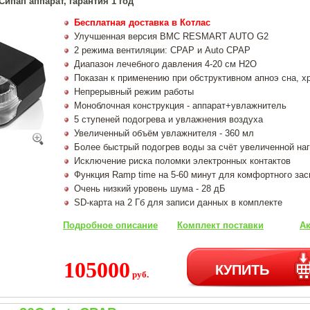
ипап аппарат, гарантия 1 год
Бесплатная доставка в Котлас
Улучшенная версия BMC RESMART AUTO G2
2 режима вентиляции: CPAP и Auto CPAP
Диапазон лечебного давления 4-20 см Н2О
Показан к применению при обструктивном апноэ сна, х
Непрерывный режим работы
Моноблочная конструкция - аппарат+увлажнитель
5 ступеней подогрева и увлажнения воздуха
Увеличенный объём увлажнителя - 360 мл
Более быстрый подогрев воды за счёт увеличенной на
Исключение риска поломки электронных контактов
Функция Ramp time на 5-60 минут для комфортного за
Очень низкий уровень шума - 28 дБ
SD-карта на 2 Гб для записи данных в комплекте
Подробное описание
Комплект поставки
Ак
105000
КУПИТЬ
руб.