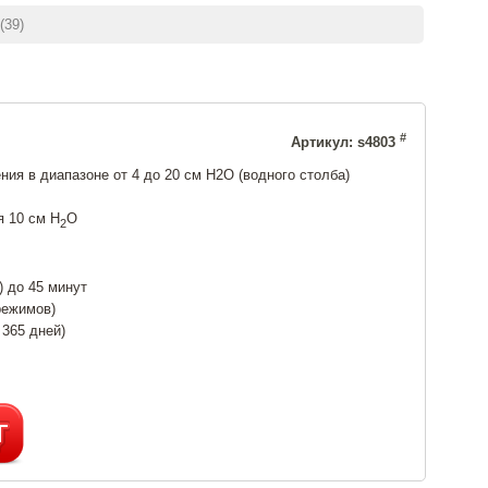
(39)
#
Артикул: s4803
ия в диапазоне от 4 до 20 см Н2О (водного столба)
я 10 см H
O
2
 до 45 минут
режимов)
 365 дней)