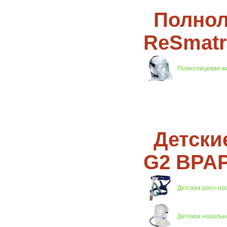
Полнол
ReSmatr
Полнолицевая мас
Детски
G2 BPAP
Детская рото-нос
Детская назальн