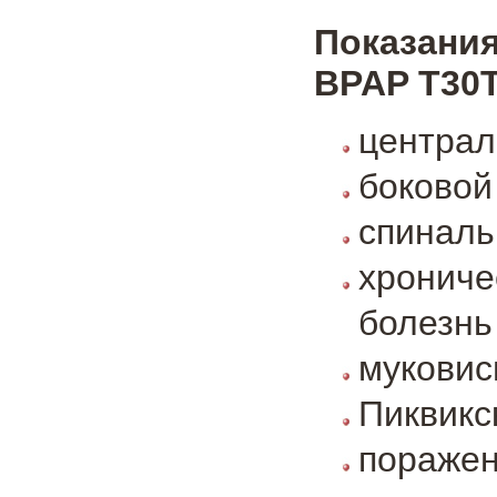
Показани
BPAP T30T
централ
боковой
спиналь
хрониче
болезнь
муковис
Пиквикс
пораже