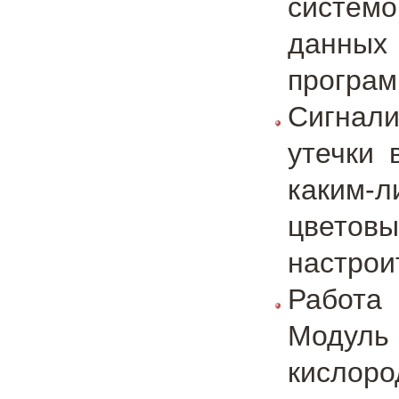
систем
данных
програм
Сигнал
утечки 
каким-
цветов
настрои
Работа
Модул
кислор