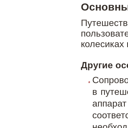
Основны
Путешеств
пользоват
колесиках 
Другие ос
Сопрово
в путеш
аппарат
соотв
необх