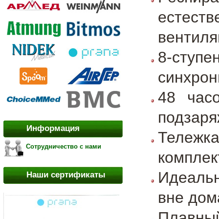
естест
вентиля
8-ступ
синхрон
48 час
подзаря
Информация
Тележк
Сотрудничество с нами
комплек
Идеаль
Наши сертификаты
вне дом
Плавный