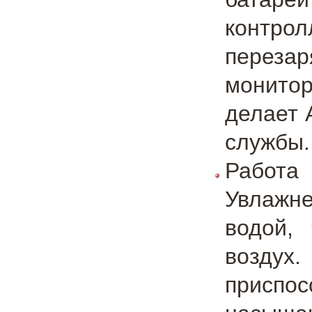
контро
переза
монито
делает 
службы.
Работа
Увлажне
водой,
воздух
приспос