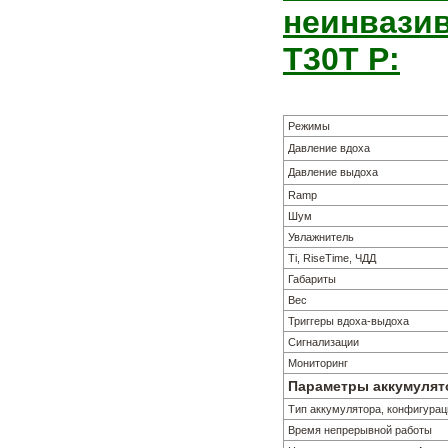
неинвазив
T30T P:
Режимы
Давление вдоха
Давление выдоха
Ramp
Шум
Увлажнитель
Ti, RiseTime, ЧДД
Габариты
Вес
Триггеры вдоха-выдоха
Сигнализации
Мониторинг
Параметры аккумулят
Тип аккумулятора, конфигурац
Время непрерывной работы