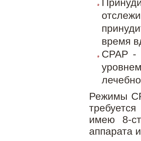
Принуд
отслежи
принуд
время в
CPAP -
уровнем
лечебно
Режимы CP
требуется
имею 8-с
аппарата и