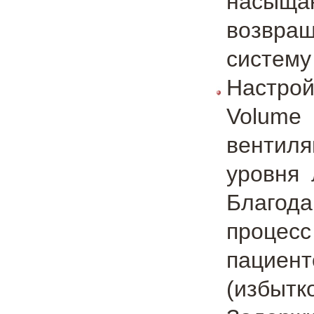
насыща
возвращ
систему
Настро
Volume
вентиля
уровня 
Благод
процесс
пациен
(избытк