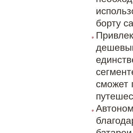
использ
борту с
Привле
дешев
единст
сегмент
сможет 
путешес
Автоно
благод
батаре