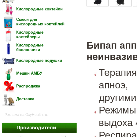
Кислородные коктейли
Смеси для
кислородных коктейлей
Кислородные
коктейлеры
Бипап апп
Кислородные
баллончики
неинвазив
Кислородные подушки
Терапи
Мешки АМБУ
апноэ,
Распродажа
другими
Доставка
Режимы 
Реклама на OxyHealth.ru:
выдоха 
Производители
Респир