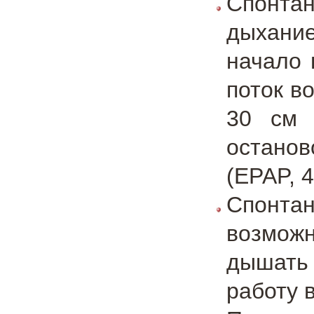
Спонта
дыхани
начало 
поток в
30 см 
остано
(EPAP, 
Спонта
возможн
дышать
работу 