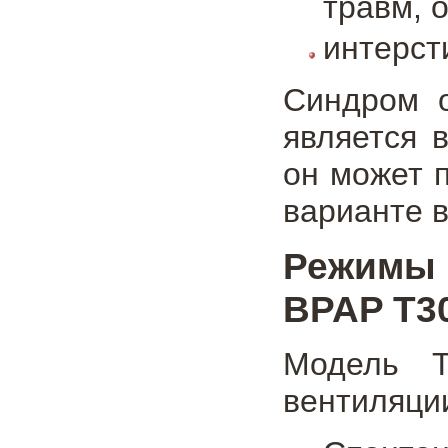
травм, 
интерст
Синдром о
является 
он может 
варианте в
Режимы 
BPAP T3
Модель T
вентиляции