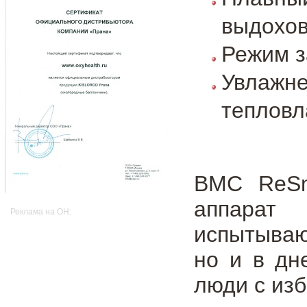
выдохов
Режим з
Увлаж
тепловл
BMC ReSm
аппарат
Реклама на OH:
испытываю
но и в дн
люди с изб