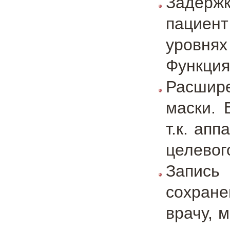
Задерж
пациент
уровнях
Функция
Расшир
маски. 
т.к. ап
целевог
Запись
сохран
врачу, 