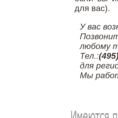
для вас).
У вас во
Позвони
любому т
Тел.:
(495
для реги
Мы работ