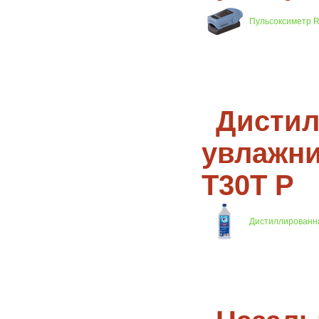
Пульсоксиметр Ri
Дистил
увлажни
T30T P
Дистиллированна