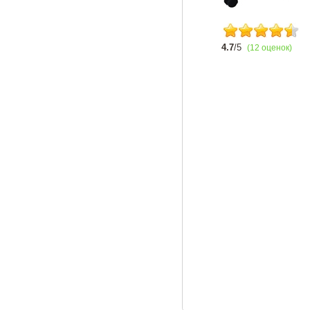
4.7
/5
(12 оценок)