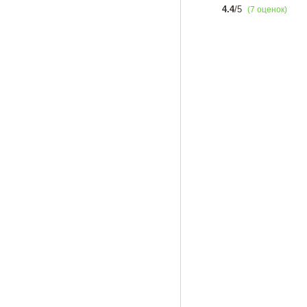
4.4
/5
(7 оценок)