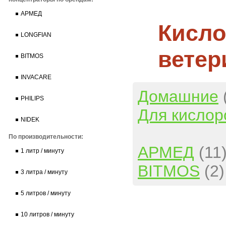
АРМЕД
Кисло
LONGFIAN
ветер
BITMOS
INVACARE
Домашние
PHILIPS
Для кислор
NIDEK
По производительности:
АРМЕД
(11
1 литр / минуту
BITMOS
(2)
3 литра / минуту
5 литров / минуту
10 литров / минуту