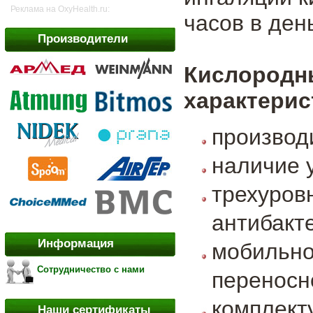
Реклама на OxyHealth.ru:
часов в ден
Производители
Кислородн
характерис
производ
наличие 
трехуро
антибакт
Информация
мобильн
Сотрудничество с нами
переносн
комплект
Наши сертификаты