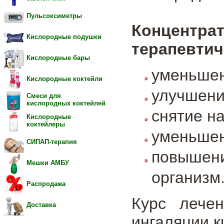
Пульсоксиметры
Концент
Кислородные подушки
терапевтич
Кислородные бары
уменьшен
Кислородные коктейли
улучшение
Смеси для
кислородных коктейлей
снятие на
Кислородные
коктейлеры
уменьшен
СИПАП-терапия
повышен
Мешки АМБУ
организм
Распродажа
Курс лечен
Доставка
ингаляции 