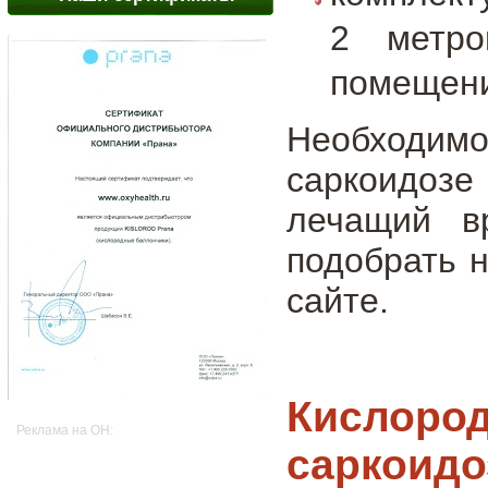
2 метро
помещен
Необходим
саркоидоз
лечащий в
подобрать 
сайте.
Кислород
Реклама на OH:
саркоидо