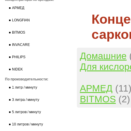
АРМЕД
Конце
LONGFIAN
сарко
BITMOS
INVACARE
Домашние
PHILIPS
Для кислор
NIDEK
По производительности:
АРМЕД
(11
1 литр / минуту
BITMOS
(2)
3 литра / минуту
5 литров / минуту
10 литров / минуту