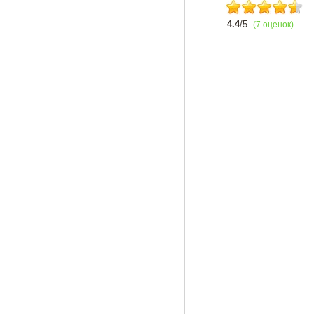
4.4
/5
(7 оценок)