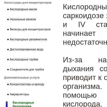
Аксессуары для концентраторов
Кислород
Кислородные маски
саркоидозе 
Назальные канюли
и IV стад
Фильтры для концентраторов
начинает 
недостаточн
Кислородные увлажнители
Дистиллированная вода
Из-за нар
Кислородные трубки
дыхания со
Соединители для трубок
приводит к 
Дополнительные услуги
организма.
Концентраторы в аренду
помощью о
Аккумуляторы
кислорода.
Кислородные
баллончики