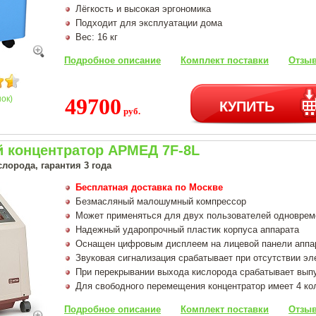
Лёгкость и высокая эргономика
Подходит для эксплуатации дома
Вес: 16 кг
Подробное описание
Комплект поставки
Отзыв
нок)
49700
КУПИТЬ
руб.
 концентратор АРМЕД 7F-8L
лорода, гарантия 3 года
Бесплатная доставка по Москве
Безмасляный малошумный компрессор
Может применяться для двух пользователей одноврем
Надежный ударопрочный пластик корпуса аппарата
Оснащен цифровым дисплеем на лицевой панели аппар
Звуковая сигнализация срабатывает при отсутствии эл
При перекрывании выхода кислорода срабатывает вып
Для свободного перемещения концентратор имеет 4 ко
Подробное описание
Комплект поставки
Отзыв