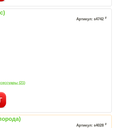
с)
#
Артикул: s4742
сессуары (21)
лорода)
#
Артикул: s4028