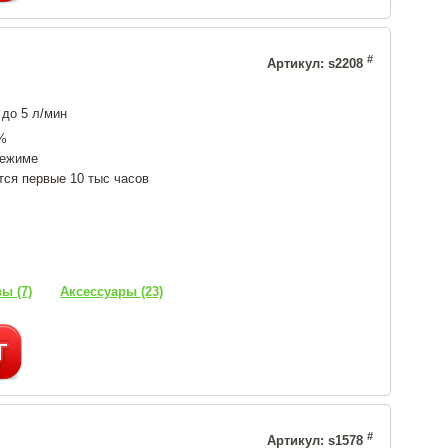
#
Артикул: s2208
 до 5 л/мин
0%
режиме
тся первые 10 тыс часов
ы (7)
Аксессуары (23)
#
Артикул: s1578