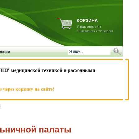
КОРЗИНА
У вас еще нет
заказанных товаров
оссии
ЛПУ медицинской техникой и расходными
 через корзину на сайте!
ы
льничной палаты