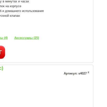
у в минутах и часах
пок на корпусе
б и домашнего использования
ускной клапан
ы (4)
Аксессуары (25)
с)
#
Артикул: s4027