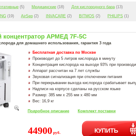
ртативные
(5)
Медицинские
(18)
Для кислородного бара
(13)
UNG
(19)
AirSep
(2)
INVACARE
(2)
BITMOS
(2)
PHILIPS
(1)
 концентратор АРМЕД 7F-5C
слорода для домашнего использования, гарантия 3 года
Бесплатная доставка по Москве
Производит до 5 литров кислорода в минуту
Концентрация кислорода на выходе 93% при производи
Аппарат рассчитан на 7 лет службы
Звуковая сигнализация при отключении питания
При перекрывании выхода кислорода срабатывает вып
Надписи на корпусе сделаны на русском языке
Размер: 385 мм х 255 мм х 480 мм
Вес: 16,9 кг
Подробное описание
Комплект поставки
44900
КУПИТЬ
руб.