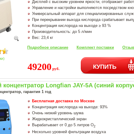
Дисплей с высоким уровнем яркости, отображает работ
Управление и настройки выполняются посредством кно
Универсальный аппарат для специализированных служ
При перекрывании выхода кислорода срабатывает вып
Концентрация кислорода на выходе ≥ 93 %
Производительность: до 5 л/мин
Вес: 23,4 кг
Подробное описание
Комплект поставки
Отзыв
ки)
49200
КУПИТЬ
руб.
концентратор Longfian JAY-5A (синий корпу
центратор, гарантия 1 год
Бесплатная доставка по Москве
Концентрация кислорода на выходе: 93%
Очень низкий уровень шума
Жидкокристаллический экран
Вырабатывает от 0 до 5 литров О
2
Несколько уровней фильтрации воздуха