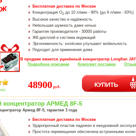
Бесплатная доставка по Москве
Концентрация О
до 10 л/мин - 90% (до 9 л/мин - 93%)
2
Высокое качество и надёжность
Небольшая шумность даже ночью
Гарантия производителя - 30000 работы
ЖК-дисплей и система индикаций
Эргономичность: колёсики улучшают мобильность
Подходит для применения дома
В продаже имеется уценённый концентратор Longfian JAY-
Подробное описание
Комплект поставки
Отзыв
48900
КУПИТЬ
руб.
нка)
 концентратор АРМЕД 8F-5
ентратор Армед 8F-5, гарантия 3 года
Бесплатная доставка по Москве
Ударопрочный пластик надежен в ежедневной эксплуа
Простота перемещения обеспечена встроенными колес