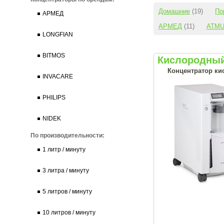
Домашние
(19)
По
АРМЕД
АРМЕД
(11)
ATM
LONGFIAN
BITMOS
Кислородный
Концентратор ки
INVACARE
PHILIPS
NIDEK
По производительности:
1 литр / минуту
3 литра / минуту
5 литров / минуту
10 литров / минуту