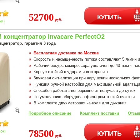
52700
КУПИТЬ
руб.
ки)
концентратор Invacare PerfectO2
центратор, гарантия 3 года
Бесплатная доставка по Москве
Скорость и насыщенность потока составляют 5 л/мин 
Рабочий ресурс компрессора увеличен до 40 тысяч ча
Корпус стойкий к ударам и возгоранию
Звуковая сигнализация при нарушении нескольких фак
Функция ручной настройки для максимальной адаптаци
Способен работать непрерывно от получаса до суток
По умолчанию оборудован фильтром тонкой очистки
В комплекте двухметровая канюля для дыхания
Подробное описание
Комплект поставки
Отзыв
78500
КУПИТЬ
нок)
руб.