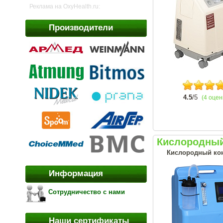
Реклама на OxyHealth.ru:
Производители
4.5
/5
(4 оцен
Кислородный 
Кислородный кон
Информация
Сотрудничество с нами
Наши сертификаты