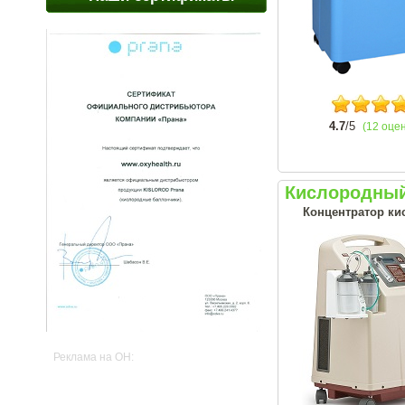
4.7
/5
(12 оце
Кислородный
Концентратор кис
Реклама на OH: