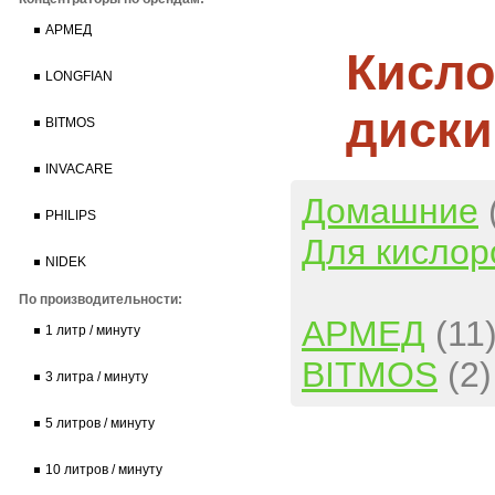
АРМЕД
Кисло
LONGFIAN
диски
BITMOS
INVACARE
Домашние
PHILIPS
Для кислор
NIDEK
По производительности:
АРМЕД
(11
1 литр / минуту
BITMOS
(2)
3 литра / минуту
5 литров / минуту
10 литров / минуту