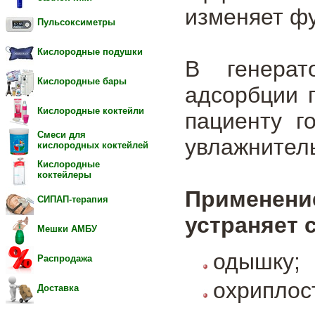
изменяет фу
Пульсоксиметры
Кислородные подушки
В генерат
Кислородные бары
адсорбции г
Кислородные коктейли
пациенту г
Смеси для
увлажнител
кислородных коктейлей
Кислородные
коктейлеры
Применени
СИПАП-терапия
устраняет
Мешки АМБУ
одышку;
Распродажа
охриплост
Доставка