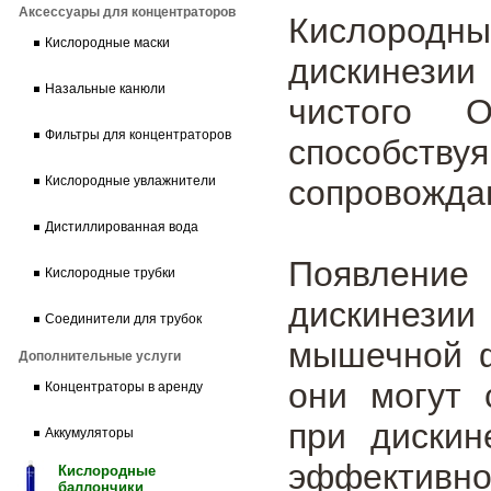
Аксессуары для концентраторов
Кислород
Кислородные маски
дискинезии
Назальные канюли
чистого 
Фильтры для концентраторов
способст
сопровожда
Кислородные увлажнители
Дистиллированная вода
Появлени
Кислородные трубки
дискинези
Соединители для трубок
мышечной ф
Дополнительные услуги
они могут 
Концентраторы в аренду
при дискин
Аккумуляторы
эффективно
Кислородные
баллончики