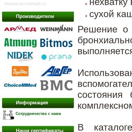
нехватку 
Реклама на OxyHealth.ru:
сухой ка
Производители
Решение о 
бронхиаль
выполняется
Использован
вспомогате
состояния 
Информация
комплексно
Сотрудничество с нами
В каталог
Наши сертификаты