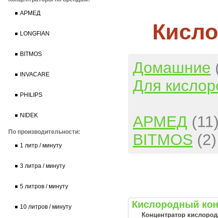
АРМЕД
Кисло
LONGFIAN
BITMOS
Домашние
INVACARE
Для кислор
PHILIPS
NIDEK
АРМЕД
(11
По производительности:
BITMOS
(2)
1 литр / минуту
3 литра / минуту
5 литров / минуту
Кислородный кон
10 литров / минуту
Концентратор кислорода