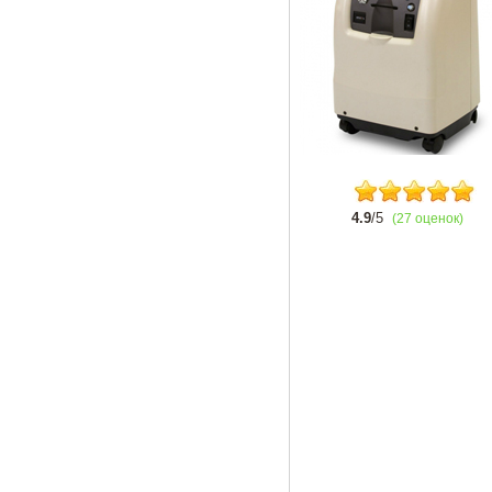
4.9
/5
(27 оценок)