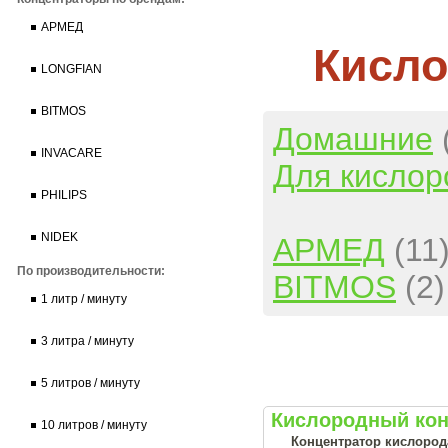
АРМЕД
Кисло
LONGFIAN
BITMOS
Домашние
INVACARE
Для кислор
PHILIPS
NIDEK
АРМЕД
(11
По производительности:
BITMOS
(2)
1 литр / минуту
3 литра / минуту
5 литров / минуту
Кислородный кон
10 литров / минуту
Концентратор кислорода