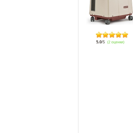
5.0
/5
(2 оценки)