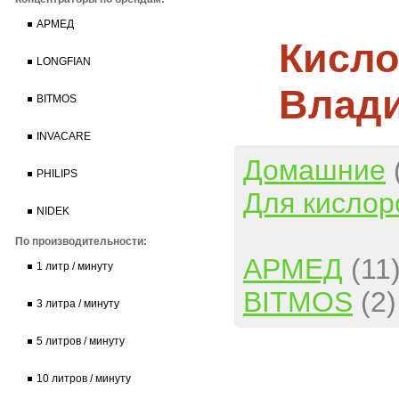
АРМЕД
Кисло
LONGFIAN
Влад
BITMOS
INVACARE
Домашние
PHILIPS
Для кислор
NIDEK
По производительности:
АРМЕД
(11
1 литр / минуту
BITMOS
(2)
3 литра / минуту
5 литров / минуту
10 литров / минуту