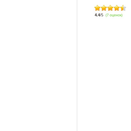
4.4
/5
(7 оценок)