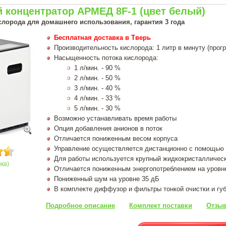
 концентратор АРМЕД 8F-1 (цвет белый)
слорода для домашнего использования, гарантия 3 года
Бесплатная доставка в Тверь
Производительность кислорода: 1 литр в минуту (прог
Насыщенность потока кислорода:
1 л/мин. - 90 %
2 л/мин. - 50 %
3 л/мин. - 40 %
4 л/мин. - 33 %
5 л/мин. - 30 %
Возможно устанавливать время работы
Опция добавления анионов в поток
Отличается пониженным весом корпуса
Управление осуществляется дистанционно с помощью 
Для работы используется крупный жидкокристалличес
нка)
Отличается пониженным энергопотреблением на уровн
Пониженный шум на уровне 35 дБ
В комплекте диффузор и фильтры тонкой очистки и гу
Подробное описание
Комплект поставки
Отзыв