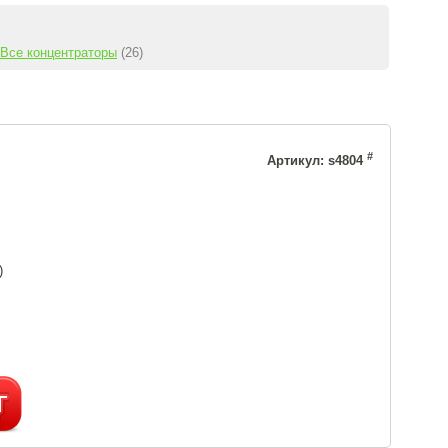
Все концентраторы
(26)
#
Артикул: s4804
)