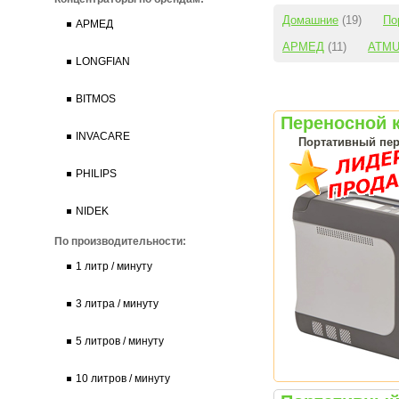
Домашние
(19)
По
АРМЕД
АРМЕД
(11)
ATM
LONGFIAN
BITMOS
Переносной к
INVACARE
Портативный пер
PHILIPS
NIDEK
По производительности:
1 литр / минуту
3 литра / минуту
5 литров / минуту
10 литров / минуту