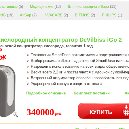
ртативные
(5)
Медицинские
(18)
Для кислородного бара
(13)
UNG
(19)
AirSep
(2)
INVACARE
(2)
BITMOS
(2)
PHILIPS
(1)
ислородный концентратор DeVilbiss iGo 2
еносной концентратор кислорода, гарантия 1 год
Технология SmartDose автоматически подстраивается 
Выбор режима работы – адаптивный SmartDose или ст
Разрешен к использованию на всех видах общественно
Весит всего 2,2 кг и поставляется с удобной сумкой-п
Встроенный аккумулятор способен проработать без под
Ударопрочный корпус и защита от влаги
Подробное описание
Комплект поставки
Ак
340000
КУПИТЬ
руб.