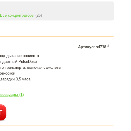
Все концентраторы
(26)
#
Артикул: s4738
под дыхание пациента
андартный PulseDose
го транспорта, включая самолеты
ереноской
зарядки 3,5 часа
сессуары (1)