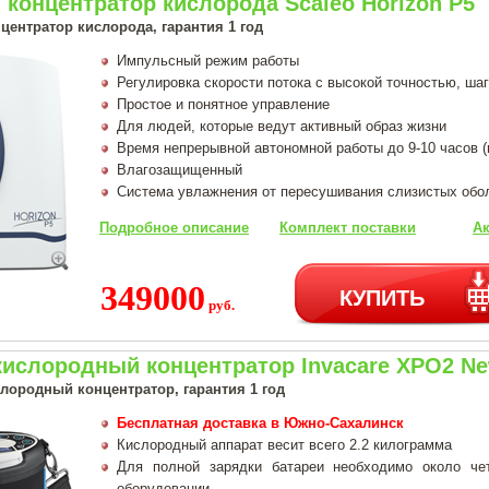
концентратор кислорода Scaleo Horizon P5
центратор кислорода, гарантия 1 год
Импульсный режим работы
Регулировка скорости потока с высокой точностью, шаг
Простое и понятное управление
Для людей, которые ведут активный образ жизни
Время непрерывной автономной работы до 9-10 часов 
Влагозащищенный
Система увлажнения от пересушивания слизистых обо
Подробное описание
Комплект поставки
Ак
349000
КУПИТЬ
руб.
кислородный концентратор Invacare XPO2 N
лородный концентратор, гарантия 1 год
Бесплатная доставка в Южно-Сахалинск
Кислородный аппарат весит всего 2.2 килограмма
Для полной зарядки батареи необходимо около че
оборудовании