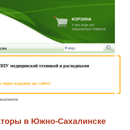
КОРЗИНА
У вас еще нет
заказанных товаров
ссии
ЛПУ медицинской техникой и расходными
 через корзину на сайте!
ахалинске
аторы в Южно-Сахалинске