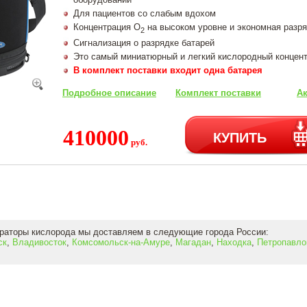
Для пациентов со слабым вдохом
Концентрация О
на высоком уровне и экономная разр
2
Сигнализация о разрядке батарей
Это самый миниатюрный и легкий кислородный концент
В комплект поставки входит одна батарея
Подробное описание
Комплект поставки
Ак
410000
КУПИТЬ
руб.
раторы кислорода мы доставляем в следующие города России:
ск
,
Владивосток
,
Комсомольск-на-Амуре
,
Магадан
,
Находка
,
Петропавло