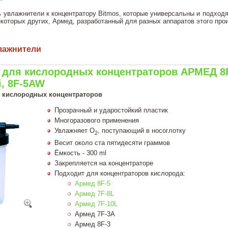
 увлажнители к концентратору Bitmos, которые универсальны и подходя
 некоторых других, Армед, разработанный для разных аппаратов этого пр
лажнители
для кислородных концентраторов АРМЕД 8F-5, 
i, 8F-5AW
 кислородных концентраторов
Прозрачный и ударостойкий пластик
Многоразового применения
Увлажняет О
, поступающий в носоглотку
2
Весит около ста пятидесяти граммов
Ёмкость - 300 ml
Закрепляется на концентраторе
Подходит для концентраторов кислорода:
Армед 8F-5
Армед 7F-8L
Армед 7F-10L
Армед 7F-3A
Армед 8F-3