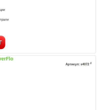
ции
страли
erFlo
#
Артикул: s4072