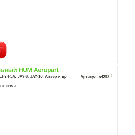
льный HUM Aeropart
#
I-5A, JAY-8, JAY-10, Airsep и др
Артикул: s4292
раторами: