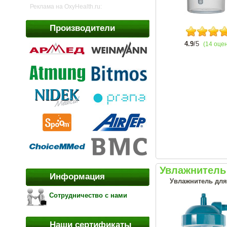
Реклама на OxyHealth.ru:
Производители
4.9
/5
(14 оце
Увлажнитель
Информация
Увлажнитель для
Сотрудничество с нами
Наши сертификаты