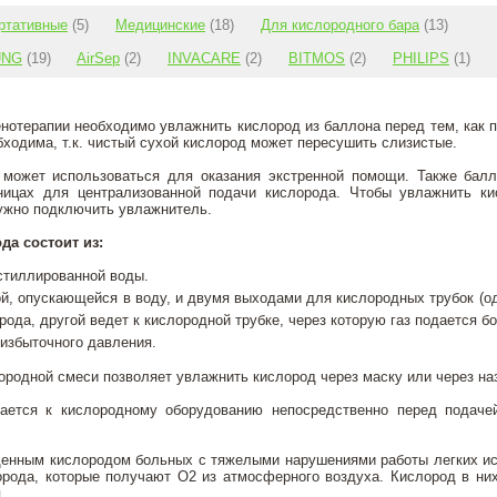
ртативные
(5)
Медицинские
(18)
Для кислородного бара
(13)
UNG
(19)
AirSep
(2)
INVACARE
(2)
BITMOS
(2)
PHILIPS
(1)
нотерапии необходимо увлажнить кислород из баллона перед тем, как п
ходима, т.к. чистый сухой кислород может пересушить слизистые.
 может использоваться для оказания экстренной помощи. Также бал
ницах для централизованной подачи кислорода. Чтобы увлажнить ки
нужно подключить увлажнитель.
да состоит из:
стиллированной воды.
ой, опускающейся в воду, и двумя выходами для кислородных трубок (о
рода, другой ведет к кислородной трубке, через которую газ подается б
избыточного давления.
ородной смеси позволяет увлажнить кислород через маску или через на
ается к кислородному оборудованию непосредственно перед подаче
енным кислородом больных с тяжелыми нарушениями работы легких ис
орода, которые получают О2 из атмосферного воздуха. Кислород в ни
.