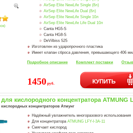
AirSep Elite NewLife Single (8л)
AirSep Elite NewLife Dual (8л)
AirSep Elite NewLife Single 10л
AirSep Elite NewLife Life Dual 10л
нок)
Canta HG5-S
Canta HG8-S
DeVilbiss 525
Изготовлен из ударопрочного пластика
Имеет клапан сброса давления, превышающего 406 м
Подробное описание
Комплект поставки
Отзыв
1450
КУПИТЬ
руб.
 для кислородного концентратора ATMUNG LF
 кислородных концентраторов Атмунг
Надёжный увлажнитель многоразового использования
Для концентратора
ATMUNG LFY-I-3A-11
Смягчает кислород