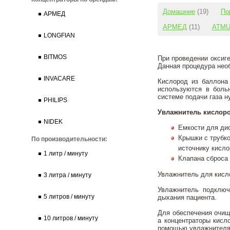
Домашние
(19)
По
АРМЕД
АРМЕД
(11)
ATM
LONGFIAN
BITMOS
При проведении оксиге
Данная процедура необ
INVACARE
Кислород из баллона
используются в боль
системе подачи газа 
PHILIPS
Увлажнитель кислоро
NIDEK
Емкости для ди
Крышки с трубк
По производительности:
источнику кисло
1 литр / минуту
Клапана сброса 
Увлажнитель для кисл
3 литра / минуту
Увлажнитель подключ
5 литров / минуту
дыхания пациента.
Для обеспечения очищ
10 литров / минуту
а концентраторы кисл
помощью увлажнителя