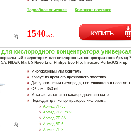
Усиливает комфорт пользователя
Подробное описание
Комплект поставки
1540
КУПИТЬ
руб.
 для кислородного концентратора универс
ерсальный с адаптером для кислородных концентраторов Армед 7F-5L
-5A, NIDEK Mark 5 Nuvo Lite, Philips EverFlo, Invacare PerfectO2 и др
Многоразовый увлажнитель
Корпус из прочного прозрачного пластика
Для увлажнения кислорода, поступающего в носоглотк
Объём - 350 ml
Устанавливается на кислородном аппарате
Подходит для концентраторов кислорода:
Армед 7F-5L
Армед 7F-5 mini
Армед 7F-3A
Армед 8F-5
Армед 7F-8L