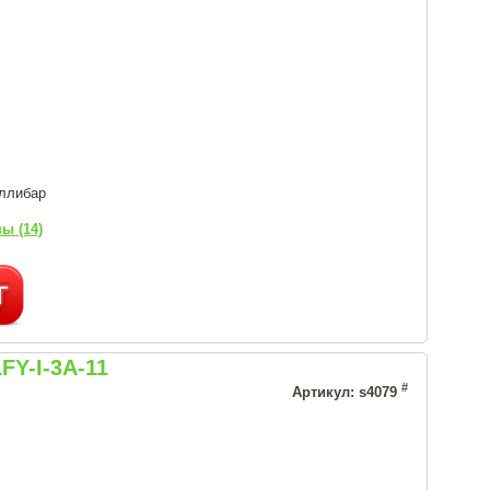
иллибар
ы (14)
Y-I-3A-11
#
Артикул: s4079