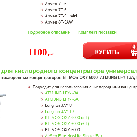
Армед 7F-5
Армед 7F-5L
Армед 7F-5L mini
Армед 8F-5AW
Подробное описание
Комплект поставки
1100
КУПИТЬ
руб.
 для кислородного концентратора универса
кислородных концентраторов BITMOS OXY-6000, ATMUNG LFY-I-3A, LFY-
Подходит для использования с кислородными концент
ATMUNG LFY-I-3A
ATMUNG LFY-I-5A
Longfian JAY-8
Longfian JAY-10
BITMOS OXY-6000 (5 L)
BITMOS OXY-6000 (6 L)
BITMOS OXY-5000
AirSep Elite NewLife Single (5л)