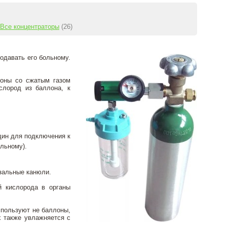
Все концентраторы
(26)
одавать его больному.
лоны со сжатым газом
слород из баллона, к
дин для подключения к
ольному).
зальные канюли.
й кислорода в органы
пользуют не баллоны,
х также увлажняется с