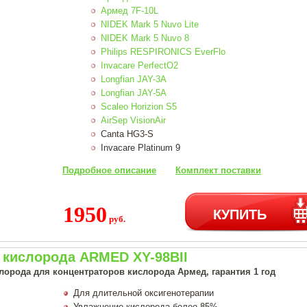
Армед 7F-10L
NIDEK Mark 5 Nuvo Lite
NIDEK Mark 5 Nuvo 8
Philips RESPIRONICS EverFlo
Invacare PerfectO2
Longfian JAY-3A
Longfian JAY-5A
Scaleo Horizion S5
AirSep VisionAir
Canta HG3-S
Invacare Platinum 9
Подробное описание
Комплект поставки
1950
КУПИТЬ
руб.
 кислорода ARMED XY-98BII
лорода для концентраторов кислорода Армед, гарантия 1 год
Для длительной оксигенотерапии
Увлажнение кислорода более 85%