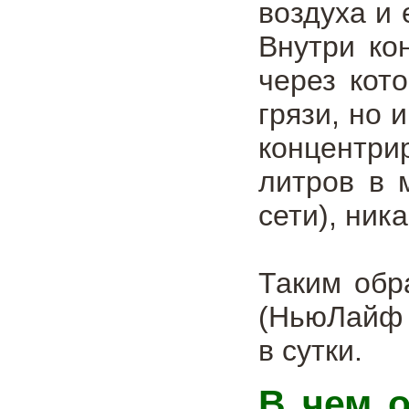
воздуха и 
Внутри ко
через кот
грязи, но 
концентри
литров в 
сети), ник
Таким обр
(НьюЛайф 
в сутки.
В чем о