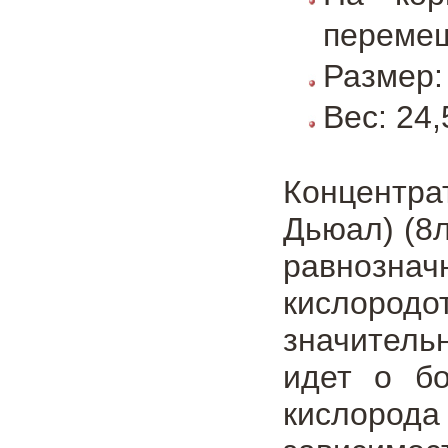
перемещ
Размер:
Вес: 24,
Концентр
Дьюал) (8л
равнознач
кислород
значитель
идет о б
кислорода