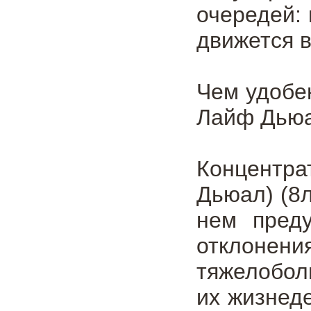
очередей:
движется в
Чем удобен
Лайф Дьюа
Концентр
Дьюал) (8л
нем пред
отклонен
тяжелобол
их жизнед