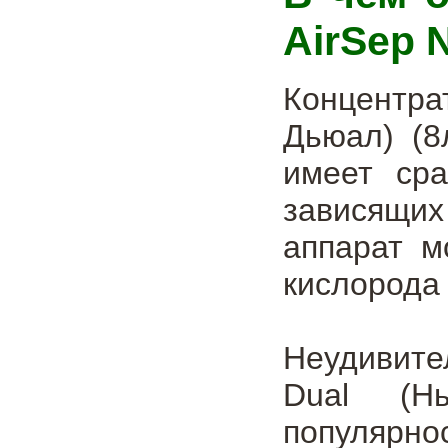
AirSep 
Концентр
Дьюал) (8
имеет ср
зависящи
аппарат м
кислорода 
Неудивите
Dual (Н
популярно