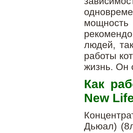
зависимос
одновреме
мощность
рекомендо
людей, та
работы ко
жизнь. Он 
Как раб
New Lif
Концентр
Дьюал) (8