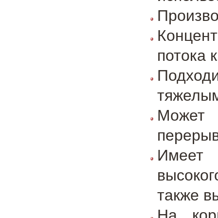
Произво
Концент
потока 
Подход
тяжелым
Может 
переры
Имеет 
высоког
также в
На кор