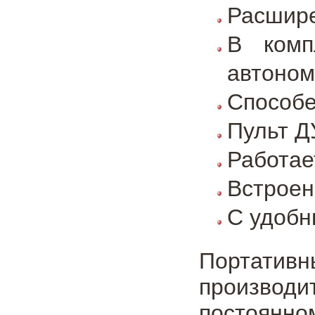
Расшире
В комп
автоно
Способе
Пульт Д
Работае
Встроен
С удобн
Портатив
производи
постоянно