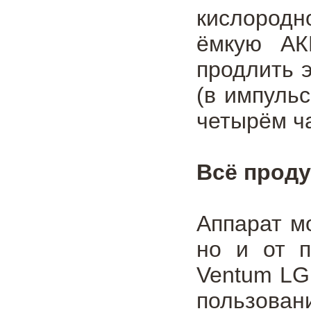
кислородн
ёмкую АК
продлить 
(в импуль
четырём ч
Всё прод
Аппарат м
но и от п
Ventum LG
пользован