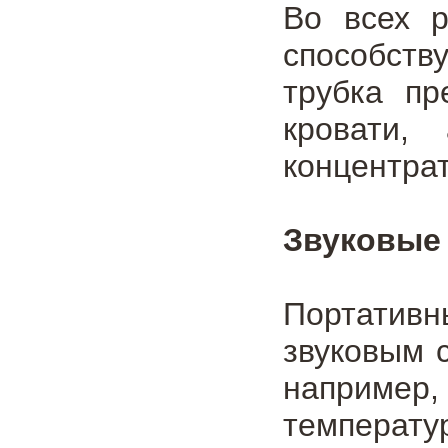
Во всех 
способств
трубка пр
кровати,
концентра
Звуковые
Портатив
звуковым 
наприме
температ