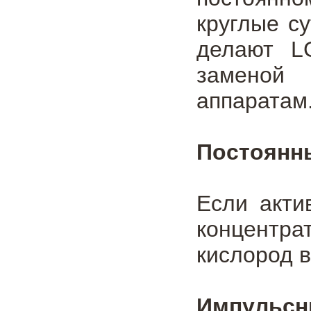
круглые с
делают L
заменой
аппаратам
Постоянн
Если акти
концентра
кислород в
Импульсн