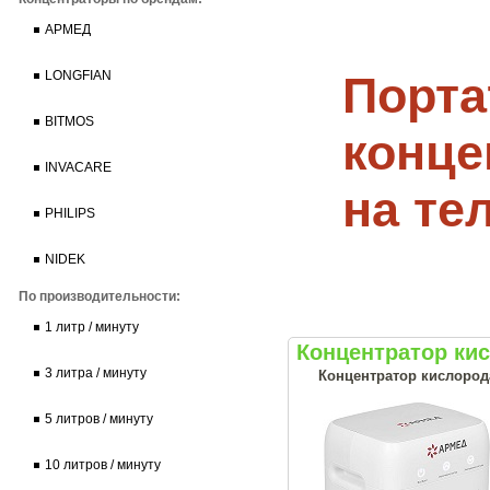
АРМЕД
Порт
LONGFIAN
BITMOS
конце
INVACARE
на те
PHILIPS
NIDEK
По производительности:
1 литр / минуту
Концентратор ки
3 литра / минуту
Концентратор кислород
5 литров / минуту
10 литров / минуту