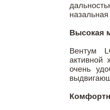
дальность
назальная
Высокая 
Вентум L
активной 
очень уд
выдвигающ
Комфортн