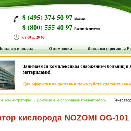
8 (495) 374 50 97
Москва
8 (800) 555 40 97
Россия бесплатно
с 9-00 до 20-00
Доставка и оплата
О компании
Доставка в регионы Р
Занимаемся комплексным снабжением больниц и 
материлами!
Для оформления доставки пожалуйста сделайте заказ
е концентраторы
→
Домашние кислородные концентраторы
→ Генератор
атор кислорода NOZOMI OG-101