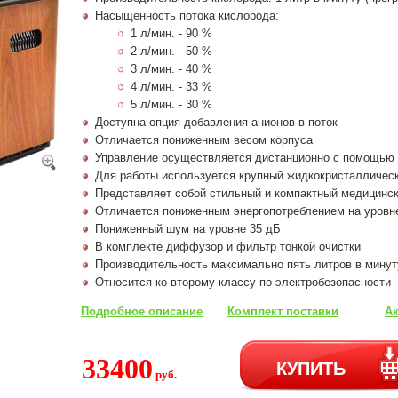
Насыщенность потока кислорода:
1 л/мин. - 90 %
2 л/мин. - 50 %
3 л/мин. - 40 %
4 л/мин. - 33 %
5 л/мин. - 30 %
Доступна опция добавления анионов в поток
Отличается пониженным весом корпуса
Управление осуществляется дистанционно с помощью 
Для работы используется крупный жидкокристалличес
Представляет собой стильный и компактный медицинск
Отличается пониженным энергопотреблением на уровн
Пониженный шум на уровне 35 дБ
В комплекте диффузор и фильтр тонкой очистки
Производительность максимально пять литров в минут
Относится ко второму классу по электробезопасности
Подробное описание
Комплект поставки
Ак
33400
КУПИТЬ
руб.