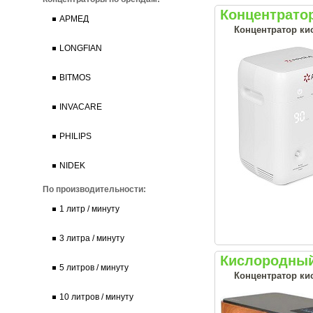
Концентрато
АРМЕД
Концентратор ки
LONGFIAN
BITMOS
INVACARE
PHILIPS
NIDEK
По производительности:
1 литр / минуту
3 литра / минуту
Кислородный
5 литров / минуту
Концентратор кис
10 литров / минуту