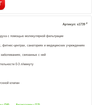
#
Артикул: s1739
здуха с помощью молекулярной фильтрации
х, фитнес-центрах, санаториях и медицинских учреждениях
 заболеваниях, связанных с ней
тельности 0-3 л/минуту
ускной клапан
ы (24)
Аксессуары (12)