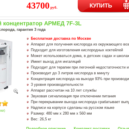
43700
КУПИТЬ
руб.
 концентратор АРМЕД 7F-3L
лорода, гарантия 3 года
Бесплатная доставка по Москве
Аппарат для получения кислорода из окружающего во
Подходит для изготовления кислородных коктейлей
Может использоваться дома, в детских садах и школа
Имеет выход для ингаляций
Подходит для терапии при легочной недостаточности и
Производит до 3 литров кислорода в минуту
Концентрация кислорода на выходе 93% при производи
3 уровня производительности
Аппарат рассчитан на 10 лет службы
Звуковая сигнализация при отключении питания
При перекрывании выхода кислорода срабатывает вып
Надписи на корпусе сделаны на русском языке
нки)
Размер: 480 мм х 280 мм х 560 мм
Вес: 26,5 кг
Подробное описание
Комплект поставки
Отзыв