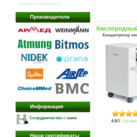
Реклама на OxyHealth.ru:
Производители
Кислородный
Концентратор кис
Информация
Сотрудничество с нами
4.8
/5
(24 оце
Наши сертификаты