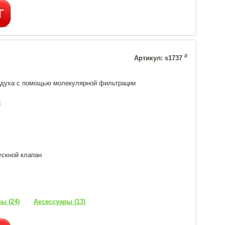
#
Артикул: s1737
здуха с помощью молекулярной фильтрации
х
ускной клапан
ы (24)
Аксессуары (13)