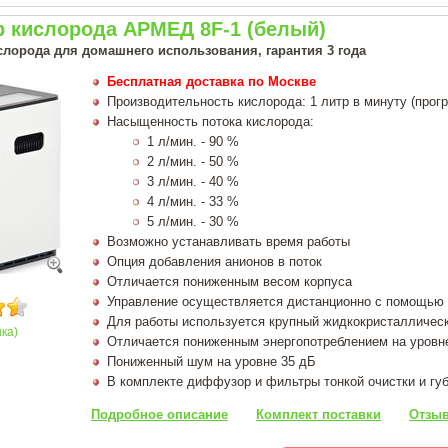
р кислорода АРМЕД 8F-1 (белый)
слорода для домашнего использования, гарантия 3 года
Бесплатная доставка по Москве
Производительность кислорода: 1 литр в минуту (прог
Насыщенность потока кислорода:
1 л/мин. - 90 %
2 л/мин. - 50 %
3 л/мин. - 40 %
4 л/мин. - 33 %
5 л/мин. - 30 %
Возможно устанавливать время работы
Опция добавления анионов в поток
Отличается пониженным весом корпуса
Управление осуществляется дистанционно с помощью 
Для работы используется крупный жидкокристалличес
нка)
Отличается пониженным энергопотреблением на уровн
Пониженный шум на уровне 35 дБ
В комплекте диффузор и фильтры тонкой очистки и гу
Подробное описание
Комплект поставки
Отзыв