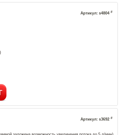
#
Артикул: s4804
)
#
Артикул: s3692
раммой заложена возможность увеличения потока до 5 л/мин)