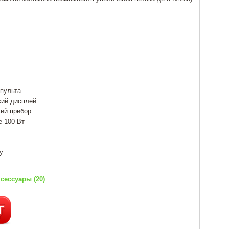
пульта
кий дисплей
ий прибор
е 100 Вт
у
сессуары (20)