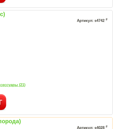
с)
#
Артикул: s4742
сессуары (21)
лорода)
#
Артикул: s4028