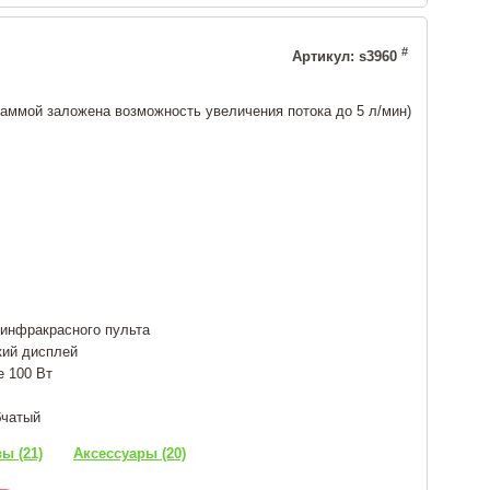
#
Артикул: s3960
раммой заложена возможность увеличения потока до 5 л/мин)
инфракрасного пульта
кий дисплей
е 100 Вт
бчатый
ы (21)
Аксессуары (20)