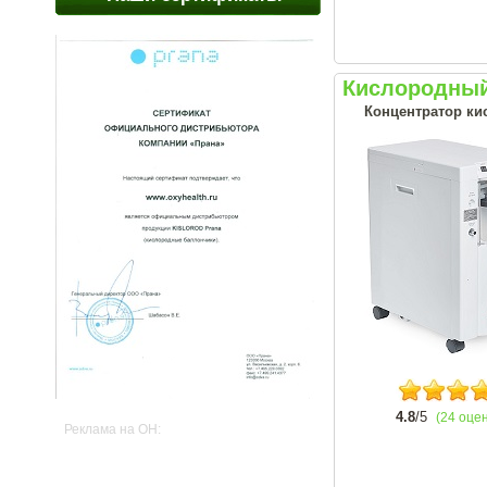
Кислородный
Концентратор кис
4.8
/5
(24 оце
Реклама на OH: