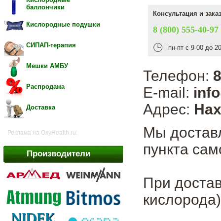
баллончики
Консультация и зака
Кислородные подушки
8 (800) 555-40-97
СИПАП-терапия
пн-пт с 9-00 до 2
Мешки АМБУ
Телефон:
8
Распродажа
E-mail:
inf
Адрес:
Нах
Доставка
Мы достав
Реклама на OxyHealth.ru:
пункта сам
Производители
При достав
кислорода)