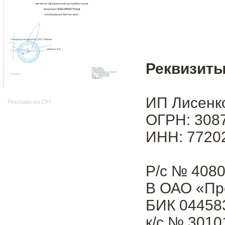
Реквизиты
ИП Лисенк
Реклама на OH:
ОГРН: 3087
ИНН: 7720
Р/с № 408
В ОАО «Пр
БИК 04458
к/с № 301