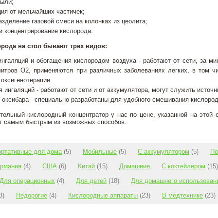
пыли;
ия от мельчайших частичек;
зделение газовой смеси на колонках из цеолита;
и концентрирование кислорода.
рода на стол бывают трех видов:
нгаляций и обогащения кислородом воздуха - работают от сети, за ми
итров О2, применяются при различных заболеваниях легких, в том ч
оксигенотерапии.
 ингаляций - работают от сети и от аккумулятора, могут служить источ
 оксибара - специально разработаны для удобного смешивания кислород
тольный кислородный концентратор у нас по цене, указанной на этой 
т самым быстрым из возможных способов.
ортативные для дома
(5)
Мобильные
(5)
С аккумулятором
(5)
По
ермания
(4)
США
(6)
Китай
(15)
Домашние
С коктейлером
(15)
Для операционных
(4)
Для детей
(18)
Для домашнего использован
3)
Недорогие
(4)
Кислородные аппараты
(23)
В медтехнике
(23)