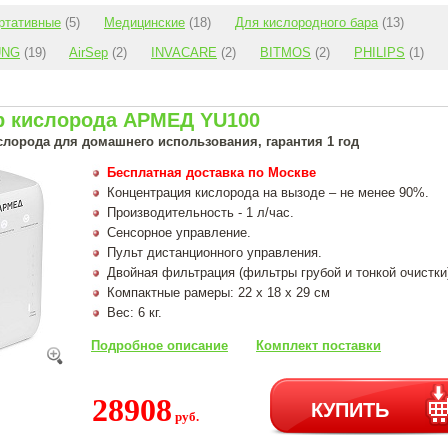
ртативные
(5)
Медицинские
(18)
Для кислородного бара
(13)
UNG
(19)
AirSep
(2)
INVACARE
(2)
BITMOS
(2)
PHILIPS
(1)
р кислорода АРМЕД YU100
слорода для домашнего использования, гарантия 1 год
Бесплатная доставка по Москве
Концентрация кислорода на вызоде – не менее 90%.
Производительность - 1 л/час.
Сенсорное управление.
Пульт дистанционного управления.
Двойная фильтрация (фильтры грубой и тонкой очистки
Компактные рамеры: 22 x 18 x 29 см
Вес: 6 кг.
Подробное описание
Комплект поставки
28908
КУПИТЬ
руб.