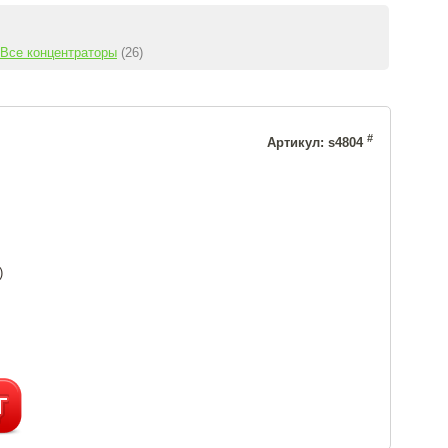
Все концентраторы
(26)
#
Артикул: s4804
)