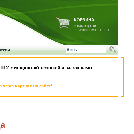
КОРЗИНА
У вас еще нет
заказанных товаров
оссии
ЛПУ медицинской техникой и расходными
 через корзину на сайте!
да