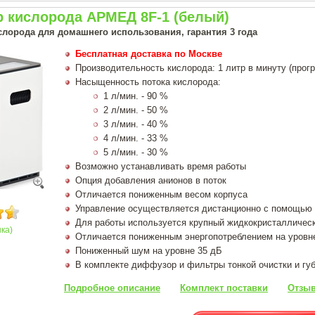
р кислорода АРМЕД 8F-1 (белый)
слорода для домашнего использования, гарантия 3 года
Бесплатная доставка по Москве
Производительность кислорода: 1 литр в минуту (прог
Насыщенность потока кислорода:
1 л/мин. - 90 %
2 л/мин. - 50 %
3 л/мин. - 40 %
4 л/мин. - 33 %
5 л/мин. - 30 %
Возможно устанавливать время работы
Опция добавления анионов в поток
Отличается пониженным весом корпуса
Управление осуществляется дистанционно с помощью 
Для работы используется крупный жидкокристалличес
нка)
Отличается пониженным энергопотреблением на уровн
Пониженный шум на уровне 35 дБ
В комплекте диффузор и фильтры тонкой очистки и гу
Подробное описание
Комплект поставки
Отзыв