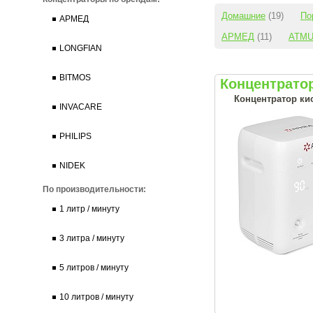
Домашние
(19)
По
АРМЕД
АРМЕД
(11)
ATM
LONGFIAN
BITMOS
Концентрато
Концентратор ки
INVACARE
PHILIPS
NIDEK
По производительности:
1 литр / минуту
3 литра / минуту
5 литров / минуту
10 литров / минуту