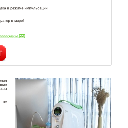
ядка в режиме импульсации
ратор в мире!
сессуары (22)
ения
ьшие
рным
а не