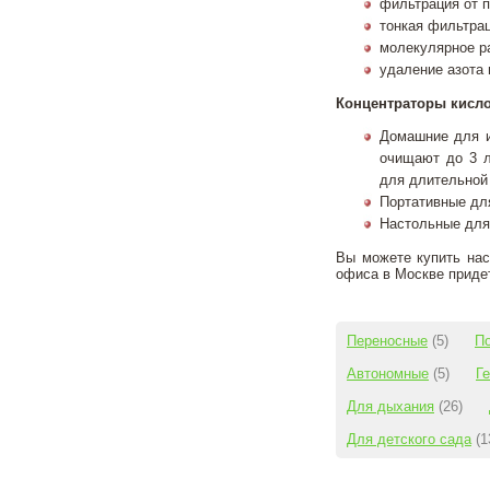
фильтрация от 
тонкая фильтрац
молекулярное ра
удаление азота 
Концентраторы кисло
Домашние для и
очищают до 3 л
для длительной 
Портативные для
Настольные для
Вы можете купить нас
офиса в Москве приде
Переносные
(5)
П
Автономные
(5)
Г
Для дыхания
(26)
Для детского сада
(1