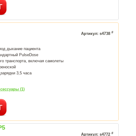
#
Артикул: s4738
под дыхание пациента
андартный PulseDose
го транспорта, включая самолеты
ереноской
зарядки 3,5 часа
сессуары (1)
P5
#
Артикул: s4772