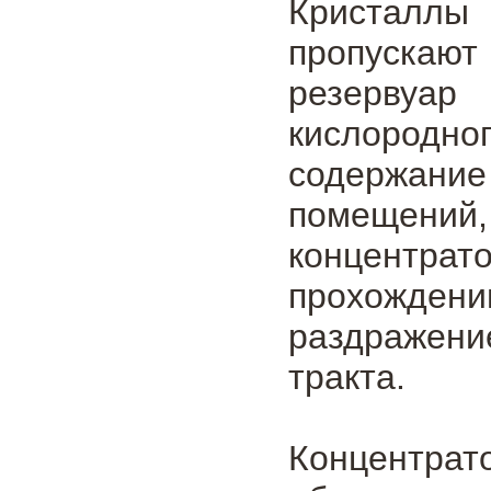
Кристаллы
пропускают 
резервуа
кислородн
содержание 
помещений
концентра
прохожден
раздражени
тракта.
Концентрат