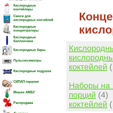
Кислородные
коктейлеры
Конце
Смеси для
кислородных коктейлей
кисло
Кислородные
концентраторы
Кислородные
баллончики
Кислородн
Кислородные бары
кислородны
Пульсоксиметры
коктейлей
Кислородные подушки
СИПАП-терапия
Наборы на 
порций
(4)
Мешки АМБУ
коктейлей
Распродажа