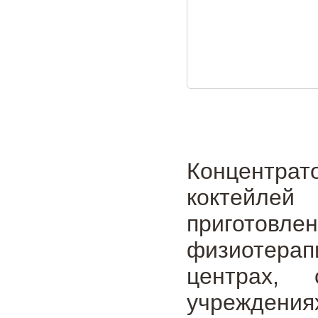
Концентрат
коктейл
приготовл
физиотерап
центрах, 
учреждения