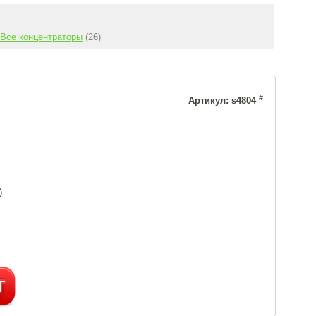
Все концентраторы
(26)
#
Артикул: s4804
)