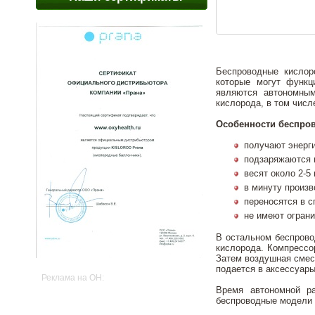
Беспроводные кислор
которые могут функц
являются автономны
кислорода, в том числе
Особенности беспров
получают энерги
подзаряжаются и
весят около 2-5 
в минуту произв
переносятся в с
не имеют ограни
В остальном беспрово
кислорода. Компрессо
Затем воздушная смесь
подается в аксессуары
Реклама на OH:
Время автономной ра
беспроводные модели 