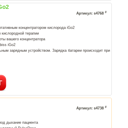
Go2
#
Артикул: s4768
ртативным концентратором кислорода iGo2
 кислородной терапии
оты вашего концентратора
biss iGo2
ьным зарядным устройством. Зарядка батареи происходит при
#
Артикул: s4738
под дыхание пациента