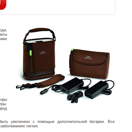
ода,
раты
нике
торы
тры.
ород
 быть увеличено с помощью дополнительной батареи. Все
заболеваниях легких.