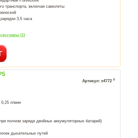
андартный PulseDose
го транспорта, включая самолеты
ереноской
зарядки 3,5 часа
сессуары (1)
P5
#
Артикул: s4772
 0,25 л/мин
(при полном заряде двойных аккумуляторных батарей)
лочек дыхательных путей