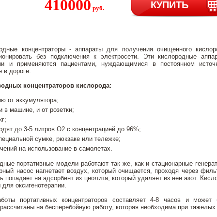
410000
КУПИТЬ
руб.
одные концентраторы - аппараты для получения очищенного кислор
ионировать без подключения к электросети. Эти кислородные аппа
ми и применяются пациентами, нуждающимися в постоянном источ
 в дороге.
одных концентраторов кислорода:
ю от аккумулятора;
 в машине, и от розетки;
кг;
одят до 3-5 литров О2 с концентрацией до 96%;
пециальной сумке, рюкзаке или тележке;
чений на использование в самолетах.
дные портативные модели работают так же, как и стационарные генера
рный насос нагнетает воздух, который очищается, проходя через филь
 попадает на адсорбент из цеолита, который удаляет из нее азот. Кисл
 для оксигенотерапии.
боты портативных концентраторов составляет 4-8 часов и может
рассчитаны на бесперебойную работу, которая необходима при тяжелых 