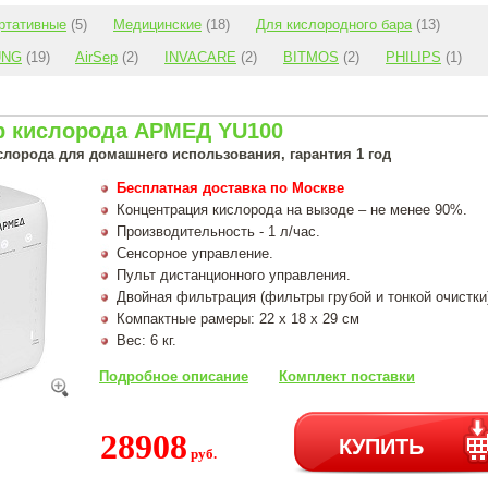
ртативные
(5)
Медицинские
(18)
Для кислородного бара
(13)
UNG
(19)
AirSep
(2)
INVACARE
(2)
BITMOS
(2)
PHILIPS
(1)
р кислорода АРМЕД YU100
слорода для домашнего использования, гарантия 1 год
Бесплатная доставка по Москве
Концентрация кислорода на вызоде – не менее 90%.
Производительность - 1 л/час.
Сенсорное управление.
Пульт дистанционного управления.
Двойная фильтрация (фильтры грубой и тонкой очистки
Компактные рамеры: 22 x 18 x 29 см
Вес: 6 кг.
Подробное описание
Комплект поставки
28908
КУПИТЬ
руб.