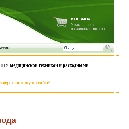
КОРЗИНА
У вас еще нет
заказанных товаров
оссии
ЛПУ медицинской техникой и расходными
 через корзину на сайте!
рода