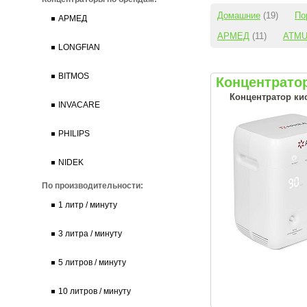
Домашние
(19)
По
АРМЕД
АРМЕД
(11)
ATM
LONGFIAN
BITMOS
Концентрато
Концентратор ки
INVACARE
PHILIPS
NIDEK
По производительности:
1 литр / минуту
3 литра / минуту
5 литров / минуту
10 литров / минуту