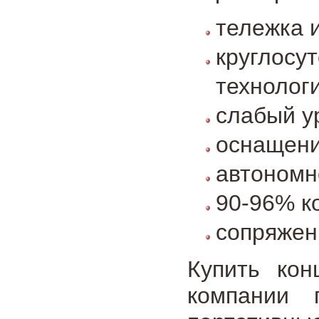
тележка 
круглос
технолог
слабый у
оснащени
автономн
90-96% к
сопряжен
Купить кон
компании 