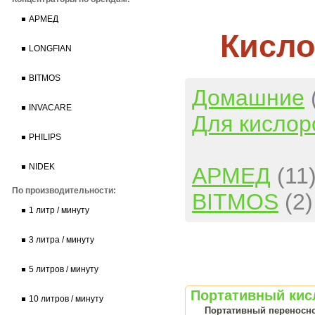
АРМЕД
Кисло
LONGFIAN
BITMOS
Домашние
INVACARE
Для кислор
PHILIPS
NIDEK
АРМЕД
(11
По производительности:
BITMOS
(2)
1 литр / минуту
3 литра / минуту
5 литров / минуту
Портативный кис
10 литров / минуту
Портативный переносной