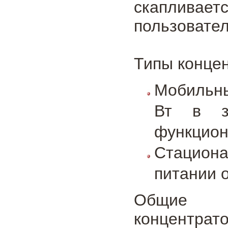
скапливает
пользовател
Типы концен
Мобильны
Вт в за
функцион
Стацион
питании о
Общие те
концентрато