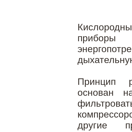
Кислородн
приборы
энергопо
дыхательну
Принцип р
основан н
фильтро
компрессор
другие п