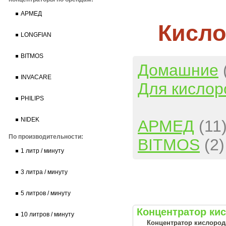
АРМЕД
Кисло
LONGFIAN
BITMOS
Домашние
INVACARE
Для кислор
PHILIPS
NIDEK
АРМЕД
(11
По производительности:
BITMOS
(2)
1 литр / минуту
3 литра / минуту
5 литров / минуту
Концентратор ки
10 литров / минуту
Концентратор кислород