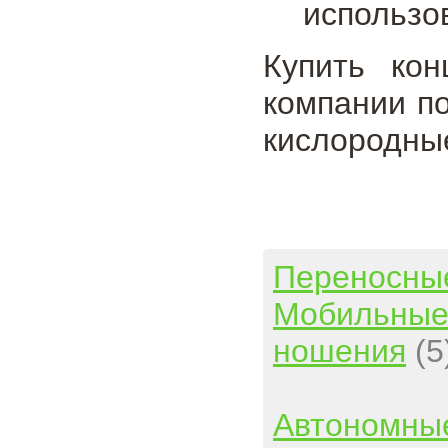
использо
Купить ко
компании п
кислородны
Переносны
Мобильны
ношения
(5
Автономны