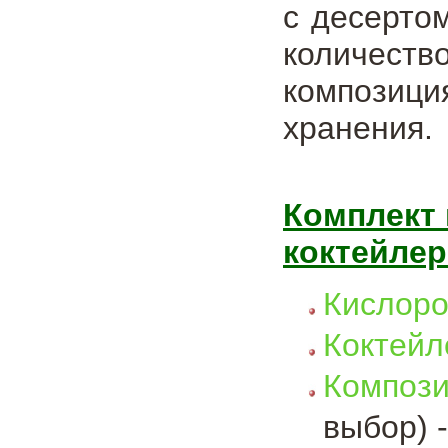
с десерто
количест
композици
хранения.
Комплект 
коктейлер
Кислор
Коктей
Композ
выбор) -