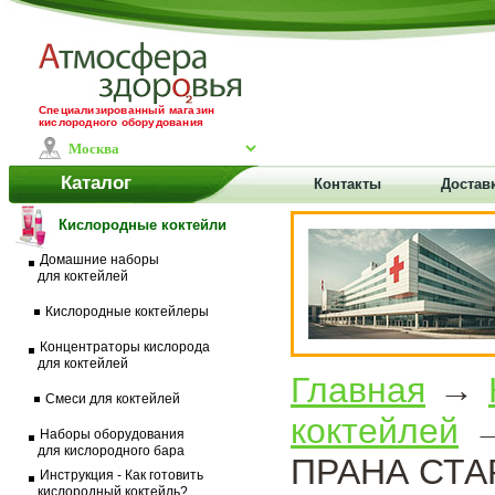
Специализированный магазин
кислородного оборудования
Каталог
Контакты
Доставк
Кислородные коктейли
Домашние наборы
для коктейлей
Кислородные коктейлеры
Концентраторы кислорода
для коктейлей
Главная
→
Смеси для коктейлей
коктейлей
→
Наборы оборудования
для кислородного бара
ПРАНА СТАР
Инструкция - Как готовить
кислородный коктейль?