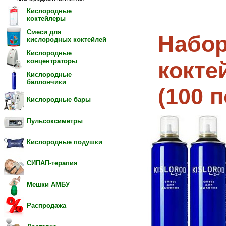
Кислородные
коктейлеры
Смеси для
Набор
кислородных коктейлей
Кислородные
концентраторы
кокте
Кислородные
баллончики
(100 
Кислородные бары
Пульсоксиметры
Кислородные подушки
СИПАП-терапия
Мешки АМБУ
Распродажа