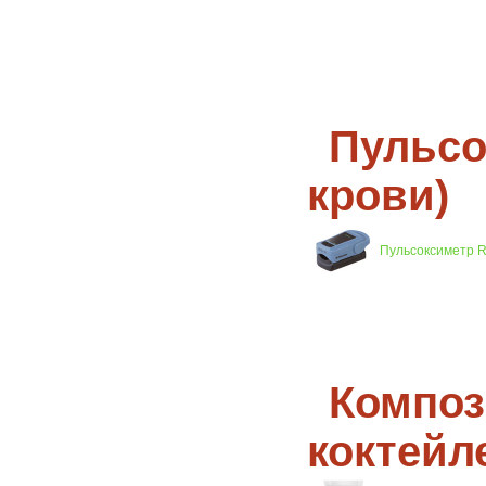
Пульсо
крови)
Пульсоксиметр Ri
Композ
коктейл