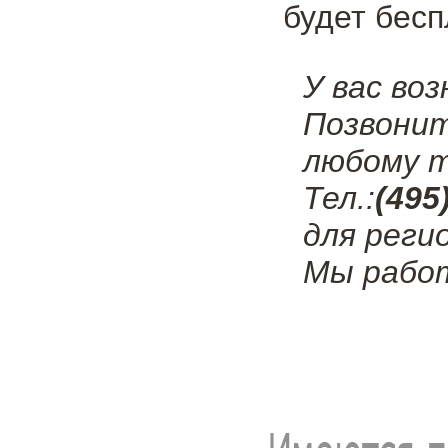
будет бесп
У вас во
Позвони
любому т
Тел.:
(495
для реги
Мы работ