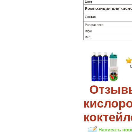
Цвет
Композиция для кисл
Состав
Расфасовка
Вкус
Вес
О
Отзывы
кислоро
коктейл
Написать нов