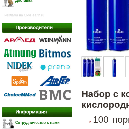
Доставка
Реклама на OxyHealth.ru:
Производители
Набор с к
кислородн
Информация
100 пор
Сотрудничество с нами