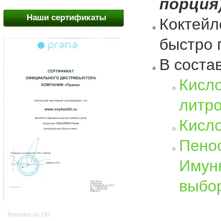
порция
Наши сертификаты
Коктейл
быстро 
В соста
Кисл
литр
Кисл
Пен
Имун
выбо
Реклама на OH: